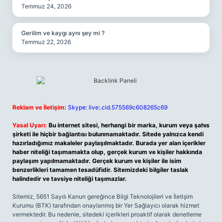
Temmuz 24, 2026
Gerilim ve kaygı aynı şey mi ?
Temmuz 22, 2026
Reklam ve İletişim:
Skype: live:.cid.575569c608265c69
Yasal Uyarı:
Bu internet sitesi, herhangi bir marka, kurum veya şahıs
şirketi ile hiçbir bağlantısı bulunmamaktadır. Sitede yalnızca kendi
hazırladığımız makaleler paylaşılmaktadır. Burada yer alan içerikler
haber niteliği taşımamakta olup, gerçek kurum ve kişiler hakkında
paylaşım yapılmamaktadır. Gerçek kurum ve kişiler ile isim
benzerlikleri tamamen tesadüfidir. Sitemizdeki bilgiler taslak
halindedir ve tavsiye niteliği taşımazlar.
Sitemiz, 5651 Sayılı Kanun gereğince Bilgi Teknolojileri ve İletişim
Kurumu (BTK) tarafından onaylanmış bir Yer Sağlayıcı olarak hizmet
vermektedir. Bu nedenle, sitedeki içerikleri proaktif olarak denetleme