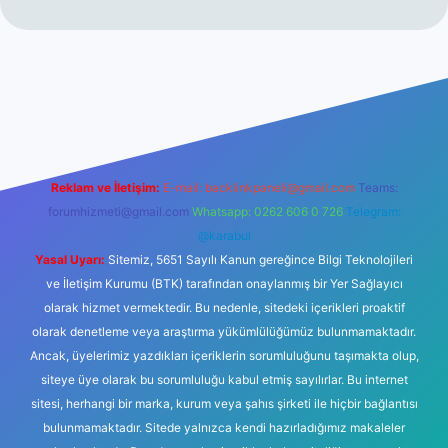
no
Reklam ve İletişim:
E-mail:
backlinkpaneli@gmail.com
Teams:
forumhizmeti@gmail.com
Whatsapp: 0262 606 0 726
Telegram:
@karabul
Yasal Uyarı:
Sitemiz, 5651 Sayılı Kanun gereğince Bilgi Teknolojileri
ve İletişim Kurumu (BTK) tarafından onaylanmış bir Yer Sağlayıcı
olarak hizmet vermektedir. Bu nedenle, sitedeki içerikleri proaktif
olarak denetleme veya araştırma yükümlülüğümüz bulunmamaktadır.
Ancak, üyelerimiz yazdıkları içeriklerin sorumluluğunu taşımakta olup,
siteye üye olarak bu sorumluluğu kabul etmiş sayılırlar. Bu internet
sitesi, herhangi bir marka, kurum veya şahıs şirketi ile hiçbir bağlantısı
bulunmamaktadır. Sitede yalnızca kendi hazırladığımız makaleler