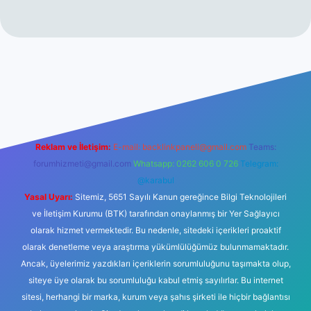
no
Reklam ve İletişim:
E-mail:
backlinkpaneli@gmail.com
Teams:
forumhizmeti@gmail.com
Whatsapp: 0262 606 0 726
Telegram:
@karabul
Yasal Uyarı:
Sitemiz, 5651 Sayılı Kanun gereğince Bilgi Teknolojileri
ve İletişim Kurumu (BTK) tarafından onaylanmış bir Yer Sağlayıcı
olarak hizmet vermektedir. Bu nedenle, sitedeki içerikleri proaktif
olarak denetleme veya araştırma yükümlülüğümüz bulunmamaktadır.
Ancak, üyelerimiz yazdıkları içeriklerin sorumluluğunu taşımakta olup,
siteye üye olarak bu sorumluluğu kabul etmiş sayılırlar. Bu internet
sitesi, herhangi bir marka, kurum veya şahıs şirketi ile hiçbir bağlantısı