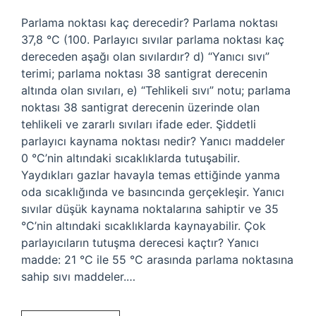
Parlama noktası kaç derecedir? Parlama noktası
37,8 °C (100. Parlayıcı sıvılar parlama noktası kaç
dereceden aşağı olan sıvılardır? d) “Yanıcı sıvı”
terimi; parlama noktası 38 santigrat derecenin
altında olan sıvıları, e) “Tehlikeli sıvı” notu; parlama
noktası 38 santigrat derecenin üzerinde olan
tehlikeli ve zararlı sıvıları ifade eder. Şiddetli
parlayıcı kaynama noktası nedir? Yanıcı maddeler
0 °C’nin altındaki sıcaklıklarda tutuşabilir.
Yaydıkları gazlar havayla temas ettiğinde yanma
oda sıcaklığında ve basıncında gerçekleşir. Yanıcı
sıvılar düşük kaynama noktalarına sahiptir ve 35
°C’nin altındaki sıcaklıklarda kaynayabilir. Çok
parlayıcıların tutuşma derecesi kaçtır? Yanıcı
madde: 21 °C ile 55 °C arasında parlama noktasına
sahip sıvı maddeler.…