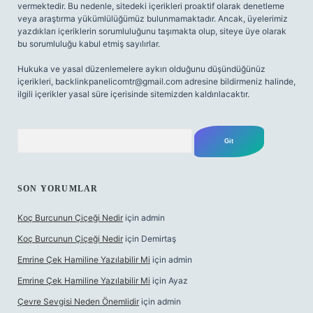
vermektedir. Bu nedenle, sitedeki içerikleri proaktif olarak denetleme
veya araştırma yükümlülüğümüz bulunmamaktadır. Ancak, üyelerimiz
yazdıkları içeriklerin sorumluluğunu taşımakta olup, siteye üye olarak
bu sorumluluğu kabul etmiş sayılırlar.
Hukuka ve yasal düzenlemelere aykırı olduğunu düşündüğünüz
içerikleri,
backlinkpanelicomtr@gmail.com
adresine bildirmeniz halinde,
ilgili içerikler yasal süre içerisinde sitemizden kaldırılacaktır.
Arama
SON YORUMLAR
Koç Burcunun Çiçeği Nedir
için
admin
Koç Burcunun Çiçeği Nedir
için
Demirtaş
Emrine Çek Hamiline Yazılabilir Mi
için
admin
Emrine Çek Hamiline Yazılabilir Mi
için
Ayaz
Çevre Sevgisi Neden Önemlidir
için
admin