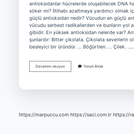
antioksidanlar hücrelerde oluşabilecek DNA ha
söker mi? İltihabı azaltmaya yardımcı olmak içi
güçlü antioksidan nedir? Vücudun en güçlü anti
vücudu serbest radikallerden ve bunların yol 
gibidir. En yüksek antioksidan nelerde var? An
şunlardır: Bitter çikolata. Çikolata severlerin 
besleyici bir üründür. … Böğürtlen. … Çilek. …
Antioksidan
Devamını okuyun
Yorum Bırak
Vücudu
Temizler
Mi
https://marpuccu.com
https://saci.com.tr
https://r