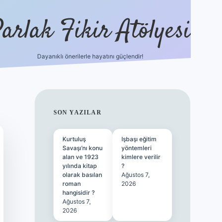
arlak Fikir Atölyesi
Dayanıklı önerilerle hayatını güçlendir!
ilbet casino
SIDEBAR
SON YAZILAR
Kurtuluş
Işbaşı eğitim
Savaşı’nı konu
yöntemleri
alan ve 1923
kimlere verilir
yılında kitap
?
olarak basılan
Ağustos 7,
roman
2026
hangisidir ?
Ağustos 7,
2026