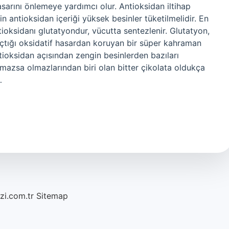
sarını önlemeye yardımcı olur. Antioksidan iltihap
n antioksidan içeriği yüksek besinler tüketilmelidir. En
oksidanı glutatyondur, vücutta sentezlenir. Glutatyon,
açtığı oksidatif hasardan koruyan bir süper kahraman
tioksidan açısından zengin besinlerden bazıları
olmazsa olmazlarından biri olan bitter çikolata oldukça
…
azi.com.tr
Sitemap