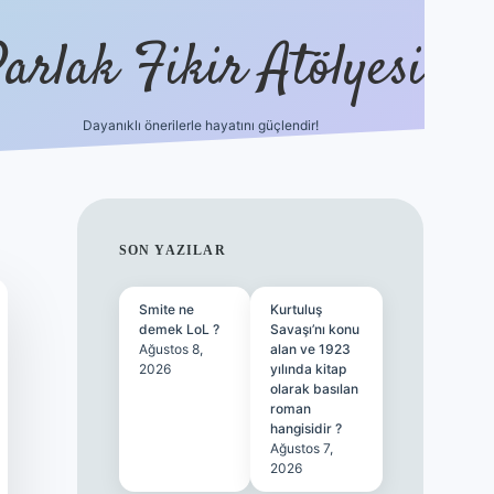
arlak Fikir Atölyesi
Dayanıklı önerilerle hayatını güçlendir!
ilbet casino
SIDEBAR
SON YAZILAR
Smite ne
Kurtuluş
demek LoL ?
Savaşı’nı konu
Ağustos 8,
alan ve 1923
2026
yılında kitap
olarak basılan
roman
hangisidir ?
Ağustos 7,
2026