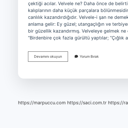
çektiği acılar. Velvele ne? Daha önce de belirti
kalıplarının daha küçük parçalara bölünmesidi
canlılık kazandırdığıdır. Velvele-i şan ne de
anlama gelir: Ey güzel; utangaçlığın ve terbi
bir güzellik kazandırmış. Velveleye gelmek n
“Birdenbire çok fazla gürültü yaptılar; “Çığlı
Velvele
Devamını okuyun
Yorum Bırak
Etmek
Ne
Demek
https://marpuccu.com
https://saci.com.tr
https://r