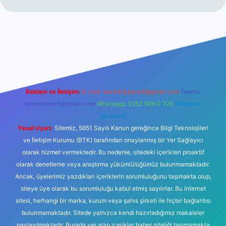
no
Reklam ve İletişim:
E-mail:
backlinkpaneli@gmail.com
Teams:
forumhizmeti@gmail.com
Whatsapp: 0262 606 0 726
Telegram:
@karabul
Yasal Uyarı:
Sitemiz, 5651 Sayılı Kanun gereğince Bilgi Teknolojileri
ve İletişim Kurumu (BTK) tarafından onaylanmış bir Yer Sağlayıcı
olarak hizmet vermektedir. Bu nedenle, sitedeki içerikleri proaktif
olarak denetleme veya araştırma yükümlülüğümüz bulunmamaktadır.
Ancak, üyelerimiz yazdıkları içeriklerin sorumluluğunu taşımakta olup,
siteye üye olarak bu sorumluluğu kabul etmiş sayılırlar. Bu internet
sitesi, herhangi bir marka, kurum veya şahıs şirketi ile hiçbir bağlantısı
bulunmamaktadır. Sitede yalnızca kendi hazırladığımız makaleler
paylaşılmaktadır. Burada yer alan içerikler haber niteliği taşımamakta