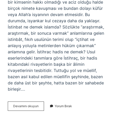
bir kimsenin hakkı olmadığı ve aciz olduğu halde
birçok nimete kavuşması ve bundan dolayı küfür
veya Allah’a isyanının devam etmesidir. Bu
durumda, isyankar kul cezaya daha da yaklaşır.
İstinbat ne demek islamda? Sözlükte “araştırmak,
araştırmak, bir sonuca varmak” anlamlarına gelen
istinbât, fıkıh usulünün terimi olup “içtihat ve
anlayış yoluyla metinlerden hüküm çıkarmak”
anlamına gelir. İstihrac hadis ne demek? Usul
eserlerindeki tanımlara göre İstihraç, bir hadis
kitabındaki rivayetlerin başka bir âlimin
rivayetlerinin tesbitidir. Tuttuğu yol ve müellif,
bazen asıl kabul edilen müellifin şeyhinde, bazen
de daha üst bir şeyhte, hatta bazen bir sahabede
birleşir.…
Istihraç
Devamını okuyun
Yorum Bırak
Ne
Demek