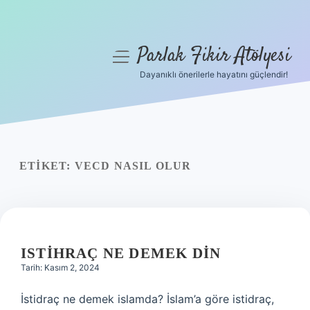
Parlak Fikir Atölyesi
menüyü
aç
Dayanıklı önerilerle hayatını güçlendir!
Anasayfa
Gizlilik Politikası
Yasal Uyarı
ETIKET:
VECD NASIL OLUR
Hakkımızda
ISTIHRAÇ NE DEMEK DIN
Tarih: Kasım 2, 2024
İstidraç ne demek islamda? İslam’a göre istidraç,