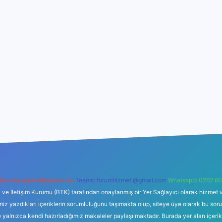
backlinkpaneli@gmail.com
Teams:
forumhizmeti@gmail.com
Whatsapp: 0262 60
i ve İletişim Kurumu (BTK) tarafından onaylanmış bir Yer Sağlayıcı olarak hizmet v
azdıkları içeriklerin sorumluluğunu taşımakta olup, siteye üye olarak bu sorumlul
e yalnızca kendi hazırladığımız makaleler paylaşılmaktadır. Burada yer alan içeri