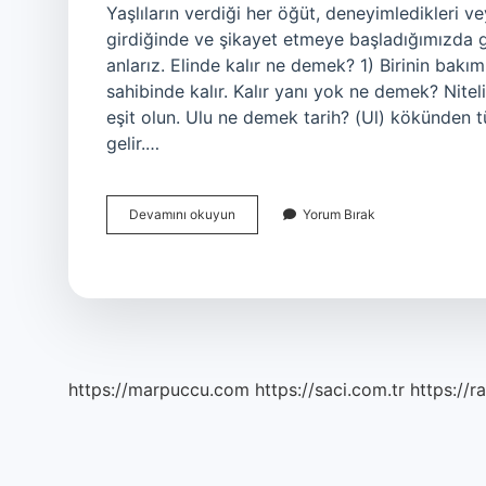
Yaşlıların verdiği her öğüt, deneyimledikleri v
girdiğinde ve şikayet etmeye başladığımızda 
anlarız. Elinde kalır ne demek? 1) Birinin bakı
sahibinde kalır. Kalır yanı yok ne demek? Nite
eşit olun. Ulu ne demek tarih? (Ul) kökünden 
gelir.…
Uluya
Devamını okuyun
Yorum Bırak
Kalmak
Ne
Demek
https://marpuccu.com
https://saci.com.tr
https://r