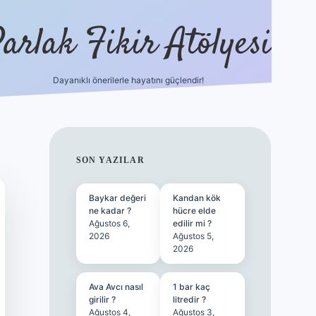
arlak Fikir Atölyesi
Dayanıklı önerilerle hayatını güçlendir!
ilbet casino
SIDEBAR
SON YAZILAR
Baykar değeri
Kandan kök
ne kadar ?
hücre elde
Ağustos 6,
edilir mi ?
2026
Ağustos 5,
2026
Ava Avcı nasıl
1 bar kaç
girilir ?
litredir ?
Ağustos 4,
Ağustos 3,