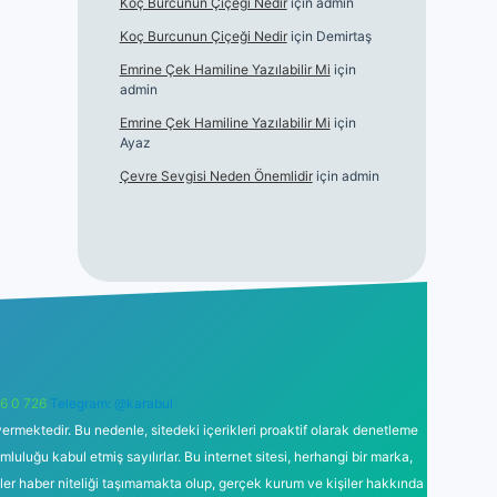
Koç Burcunun Çiçeği Nedir
için
admin
Koç Burcunun Çiçeği Nedir
için
Demirtaş
Emrine Çek Hamiline Yazılabilir Mi
için
admin
Emrine Çek Hamiline Yazılabilir Mi
için
Ayaz
Çevre Sevgisi Neden Önemlidir
için
admin
6 0 726
Telegram: @karabul
ermektedir. Bu nedenle, sitedeki içerikleri proaktif olarak denetleme
uğu kabul etmiş sayılırlar. Bu internet sitesi, herhangi bir marka,
kler haber niteliği taşımamakta olup, gerçek kurum ve kişiler hakkında