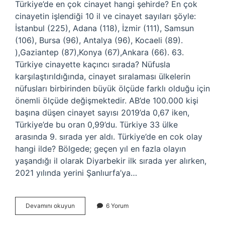
Türkiye’de en çok cinayet hangi şehirde? En çok
cinayetin işlendiği 10 il ve cinayet sayıları şöyle:
İstanbul (225), Adana (118), İzmir (111), Samsun
(106), Bursa (96), Antalya (96), Kocaeli (89).
),Gaziantep (87),Konya (67),Ankara (66). 63.
Türkiye cinayette kaçıncı sırada? Nüfusla
karşılaştırıldığında, cinayet sıralaması ülkelerin
nüfusları birbirinden büyük ölçüde farklı olduğu için
önemli ölçüde değişmektedir. AB’de 100.000 kişi
başına düşen cinayet sayısı 2019’da 0,67 iken,
Türkiye’de bu oran 0,99’du. Türkiye 33 ülke
arasında 9. sırada yer aldı. Türkiye’de en cok olay
hangi ilde? Bölgede; geçen yıl en fazla olayın
yaşandığı il olarak Diyarbekir ilk sırada yer alırken,
2021 yılında yerini Şanlıurfa’ya…
En
Devamını okuyun
6 Yorum
Cok
Cinayet