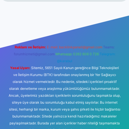
no
Reklam ve İletişim:
E-mail:
backlinkpaneli@gmail.com
Teams:
forumhizmeti@gmail.com
Whatsapp: 0262 606 0 726
Telegram:
@karabul
Yasal Uyarı:
Sitemiz, 5651 Sayılı Kanun gereğince Bilgi Teknolojileri
ve İletişim Kurumu (BTK) tarafından onaylanmış bir Yer Sağlayıcı
olarak hizmet vermektedir. Bu nedenle, sitedeki içerikleri proaktif
olarak denetleme veya araştırma yükümlülüğümüz bulunmamaktadır.
Ancak, üyelerimiz yazdıkları içeriklerin sorumluluğunu taşımakta olup,
siteye üye olarak bu sorumluluğu kabul etmiş sayılırlar. Bu internet
sitesi, herhangi bir marka, kurum veya şahıs şirketi ile hiçbir bağlantısı
bulunmamaktadır. Sitede yalnızca kendi hazırladığımız makaleler
paylaşılmaktadır. Burada yer alan içerikler haber niteliği taşımamakta