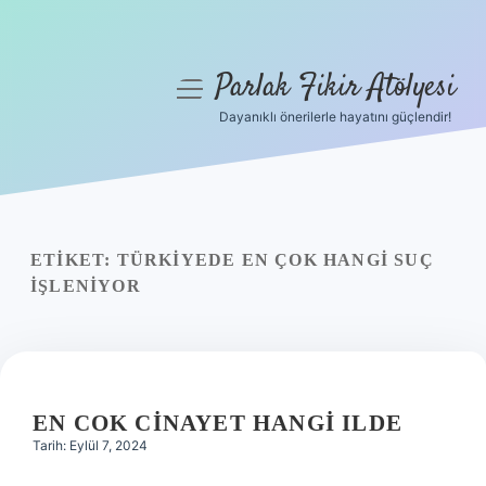
Parlak Fikir Atölyesi
menüyü
aç
Dayanıklı önerilerle hayatını güçlendir!
Anasayfa
Gizlilik Politikası
Yasal Uyarı
ETIKET:
TÜRKIYEDE EN ÇOK HANGI SUÇ
IŞLENIYOR
Hakkımızda
EN COK CINAYET HANGI ILDE
Tarih: Eylül 7, 2024