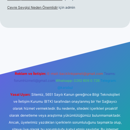
Çevre Sevgisi Neden Önemlidir
için
admin
no
Reklam ve İletişim:
E-mail:
backlinkpaneli@gmail.com
Teams:
forumhizmeti@gmail.com
Whatsapp: 0262 606 0 726
Telegram:
@karabul
Yasal Uyarı:
Sitemiz, 5651 Sayılı Kanun gereğince Bilgi Teknolojileri
ve İletişim Kurumu (BTK) tarafından onaylanmış bir Yer Sağlayıcı
olarak hizmet vermektedir. Bu nedenle, sitedeki içerikleri proaktif
olarak denetleme veya araştırma yükümlülüğümüz bulunmamaktadır.
Ancak, üyelerimiz yazdıkları içeriklerin sorumluluğunu taşımakta olup,
siteye üye olarak bu sorumluluğu kabul etmiş sayılırlar. Bu internet