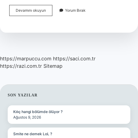
Rotgenci
Devamını okuyun
Yorum Bırak
Ingilizce
Ne
Demek
https://marpuccu.com
https://saci.com.tr
https://razi.com.tr
Sitemap
SIDEBAR
SON YAZILAR
Kılıç hangi bölümde ölüyor ?
Ağustos 9, 2026
Smite ne demek LoL ?