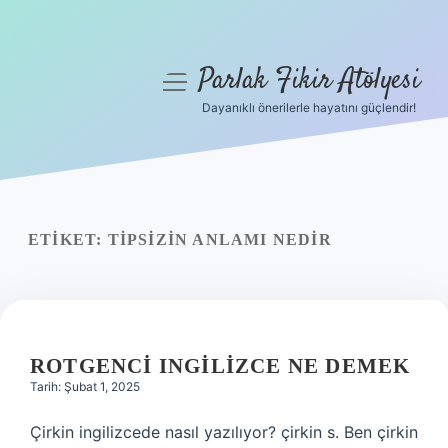
Parlak Fikir Atölyesi
menüyü
aç
Dayanıklı önerilerle hayatını güçlendir!
Anasayfa
Gizlilik Politikası
Yasal Uyarı
ETIKET:
TIPSIZIN ANLAMI NEDIR
Hakkımızda
ROTGENCI INGILIZCE NE DEMEK
Tarih: Şubat 1, 2025
Çirkin ingilizcede nasıl yazılıyor? çirkin s. Ben çirkin