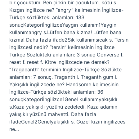
bir çocuktum. Ben çirkin bir çocuktum. kötü s.
Kızgın ingilizce ne? “angry” kelimesinin İngilizce-
Türkçe sözlükteki anlamları: 133
sonuçKategoriİngilizceYaygın kullanım1Yaygın
kullanımangry s.Lütfen bana kızma! Lütfen bana
kızma! Daha fazla ifade2Sık kullanımsıcak s. Tersin
ingilizcesi nedir? “tersin” kelimesinin İngilizce
Türkçe Sözlükteki anlamları: 3 sonuç Converse f.
reset f. reset f. Kitre ingilizcede ne demek?
“Tragacanth” teriminin İngilizce-Türkçe Sözlükte
anlamları: 7 sonuç. Traganth i. Traganth gum i.
Yakışıklı ingilizcede ne? Handsome kelimesinin
İngilizce-Türkçe sözlükteki anlamları: 36
sonuçKategoriİngilizce1Genel kullanımyakışıklı
s.Kaza yakışıklı yüzünü zedeledi. Kaza adamın
yakışıklı yüzünü mahvetti. Daha fazla
ifadeGenel2Genelyakışıklı s. Güzel kızın ingilizcesi
ne…