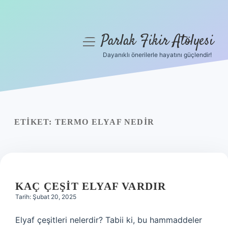
Parlak Fikir Atölyesi
menüyü
aç
Dayanıklı önerilerle hayatını güçlendir!
Anasayfa
Gizlilik Politikası
Yasal Uyarı
ETIKET:
TERMO ELYAF NEDIR
Hakkımızda
KAÇ ÇEŞIT ELYAF VARDIR
Tarih: Şubat 20, 2025
Elyaf çeşitleri nelerdir? Tabii ki, bu hammaddeler