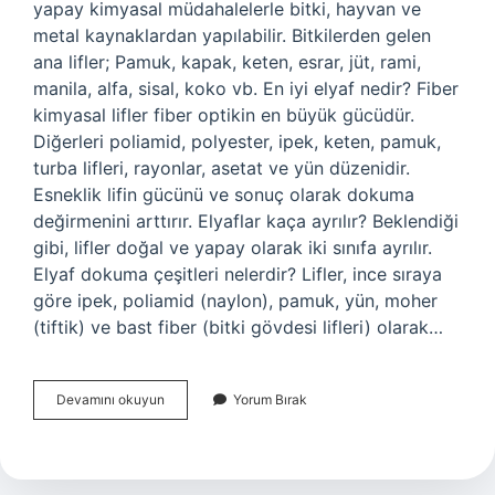
yapay kimyasal müdahalelerle bitki, hayvan ve
metal kaynaklardan yapılabilir. Bitkilerden gelen
ana lifler; Pamuk, kapak, keten, esrar, jüt, rami,
manila, alfa, sisal, koko vb. En iyi elyaf nedir? Fiber
kimyasal lifler fiber optikin en büyük gücüdür.
Diğerleri poliamid, polyester, ipek, keten, pamuk,
turba lifleri, rayonlar, asetat ve yün düzenidir.
Esneklik lifin gücünü ve sonuç olarak dokuma
değirmenini arttırır. Elyaflar kaça ayrılır? Beklendiği
gibi, lifler doğal ve yapay olarak iki sınıfa ayrılır.
Elyaf dokuma çeşitleri nelerdir? Lifler, ince sıraya
göre ipek, poliamid (naylon), pamuk, yün, moher
(tiftik) ve bast fiber (bitki gövdesi lifleri) olarak…
Kaç
Devamını okuyun
Yorum Bırak
Çeşit
Elyaf
Vardır