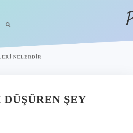
P
LERI NELERDIR
I DÜŞÜREN ŞEY