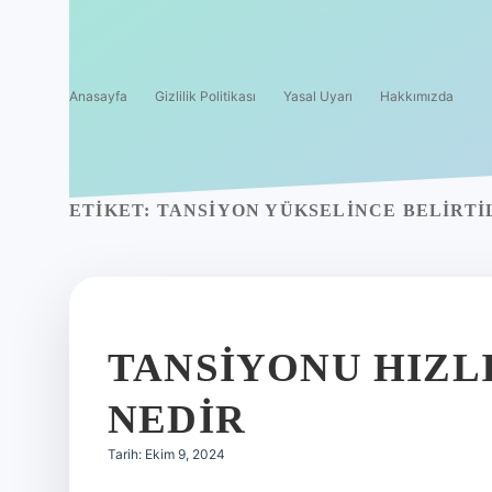
Anasayfa
Gizlilik Politikası
Yasal Uyarı
Hakkımızda
ETIKET:
TANSIYON YÜKSELINCE BELIRTI
TANSIYONU HIZL
NEDIR
Tarih: Ekim 9, 2024