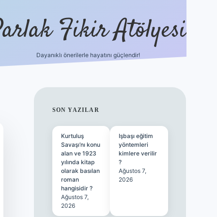
arlak Fikir Atölyesi
Dayanıklı önerilerle hayatını güçlendir!
ilbet casino
SIDEBAR
SON YAZILAR
Kurtuluş
Işbaşı eğitim
Savaşı’nı konu
yöntemleri
alan ve 1923
kimlere verilir
yılında kitap
?
olarak basılan
Ağustos 7,
roman
2026
hangisidir ?
Ağustos 7,
2026