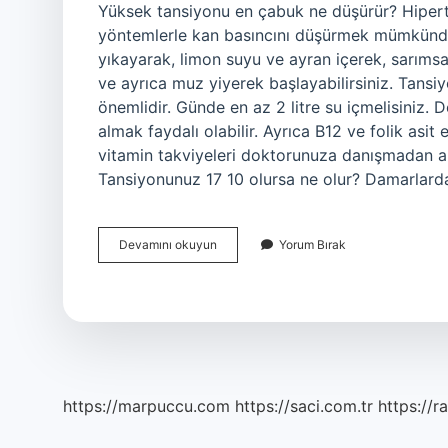
Yüksek tansiyonu en çabuk ne düşürür? Hiper
yöntemlerle kan basıncını düşürmek mümkündür
yıkayarak, limon suyu ve ayran içerek, sarıms
ve ayrıca muz yiyerek başlayabilirsiniz. Tansi
önemlidir. Günde en az 2 litre su içmelisini
almak faydalı olabilir. Ayrıca B12 ve folik asi
vitamin takviyeleri doktorunuza danışmadan al
Tansiyonunuz 17 10 olursa ne olur? Damarlard
Tansiyonu
Devamını okuyun
Yorum Bırak
Hızlı
Düşüren
Şey
Nedir
https://marpuccu.com
https://saci.com.tr
https://r