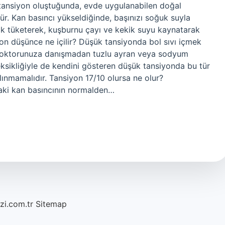
tansiyon oluştuğunda, evde uygulanabilen doğal
. Kan basıncı yükseldiğinde, başınızı soğuk suyla
ak tüketerek, kuşburnu çayı ve kekik suyu kaynatarak
yon düşünce ne içilir? Düşük tansiyonda bol sıvı içmek
z. Doktorunuza danışmadan tuzlu ayran veya sodyum
t eksikliğiyle de kendini gösteren düşük tansiyonda bu tür
ınmamalıdır. Tansiyon 17/10 olursa ne olur?
aki kan basıncının normalden…
azi.com.tr
Sitemap