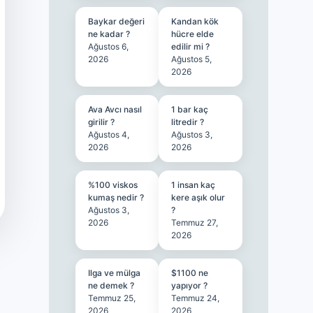
Baykar değeri
Kandan kök
ne kadar ?
hücre elde
Ağustos 6,
edilir mi ?
2026
Ağustos 5,
2026
Ava Avcı nasıl
1 bar kaç
girilir ?
litredir ?
Ağustos 4,
Ağustos 3,
2026
2026
%100 viskos
1 insan kaç
kumaş nedir ?
kere aşık olur
Ağustos 3,
?
2026
Temmuz 27,
2026
Ilga ve mülga
$1100 ne
ne demek ?
yapıyor ?
Temmuz 25,
Temmuz 24,
2026
2026