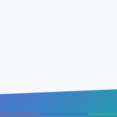
backlinkpaneli@gmail.com
Teams:
forumhizmeti@gmail.com
Whatsapp: 0262 60