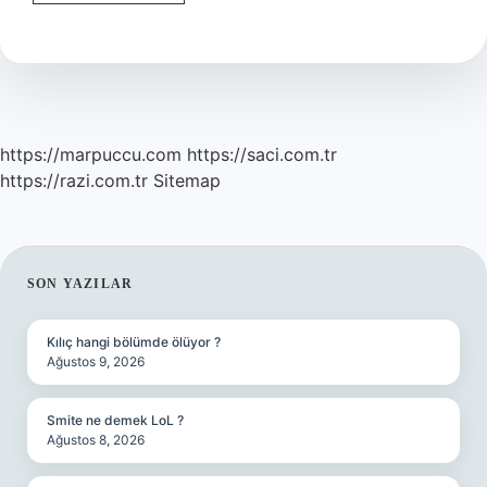
Süngeri
Nasıl
Toplanır
https://marpuccu.com
https://saci.com.tr
https://razi.com.tr
Sitemap
SIDEBAR
SON YAZILAR
Kılıç hangi bölümde ölüyor ?
Ağustos 9, 2026
Smite ne demek LoL ?
Ağustos 8, 2026