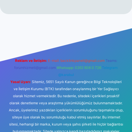
no
Reklam ve İletişim:
E-mail:
backlinkpaneli@gmail.com
Teams:
forumhizmeti@gmail.com
Whatsapp: 0262 606 0 726
Telegram:
@karabul
Yasal Uyarı:
Sitemiz, 5651 Sayılı Kanun gereğince Bilgi Teknolojileri
ve İletişim Kurumu (BTK) tarafından onaylanmış bir Yer Sağlayıcı
olarak hizmet vermektedir. Bu nedenle, sitedeki içerikleri proaktif
olarak denetleme veya araştırma yükümlülüğümüz bulunmamaktadır.
Ancak, üyelerimiz yazdıkları içeriklerin sorumluluğunu taşımakta olup,
siteye üye olarak bu sorumluluğu kabul etmiş sayılırlar. Bu internet
sitesi, herhangi bir marka, kurum veya şahıs şirketi ile hiçbir bağlantısı
bulunmamaktadır. Sitede yalnızca kendi hazırladığımız makaleler