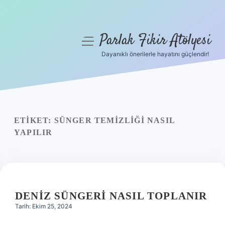
Parlak Fikir Atölyesi
menüyü
aç
Dayanıklı önerilerle hayatını güçlendir!
Anasayfa
Gizlilik Politikası
Yasal Uyarı
ETIKET:
SÜNGER TEMIZLIĞI NASIL
YAPILIR
Hakkımızda
DENIZ SÜNGERI NASIL TOPLANIR
Tarih: Ekim 25, 2024