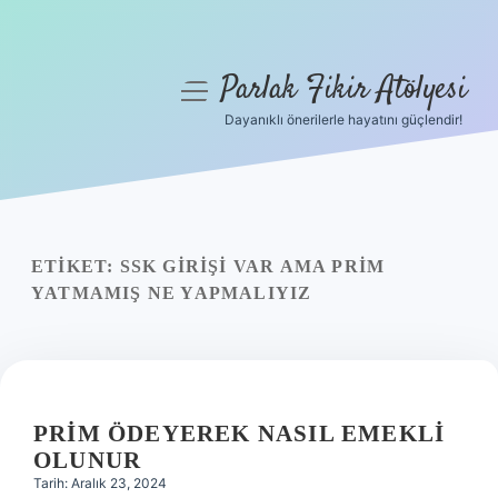
Parlak Fikir Atölyesi
menüyü
aç
Dayanıklı önerilerle hayatını güçlendir!
Anasayfa
Gizlilik Politikası
Yasal Uyarı
ETIKET:
SSK GIRIŞI VAR AMA PRIM
YATMAMIŞ NE YAPMALIYIZ
Hakkımızda
PRIM ÖDEYEREK NASIL EMEKLI
OLUNUR
Tarih: Aralık 23, 2024