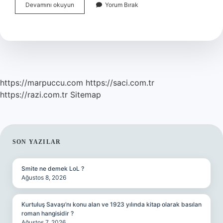
Prim
Devamını okuyun
Yorum Bırak
Ödeyerek
Nasıl
Emekli
Olunur
https://marpuccu.com
https://saci.com.tr
https://razi.com.tr
Sitemap
SIDEBAR
SON YAZILAR
Smite ne demek LoL ?
Ağustos 8, 2026
Kurtuluş Savaşı’nı konu alan ve 1923 yılında kitap olarak basılan
roman hangisidir ?
Ağustos 7, 2026