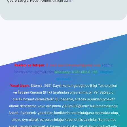
Çevre Sevgisi Neden Önemlidir
için
admin
no
Reklam ve İletişim:
E-mail:
backlinkpaneli@gmail.com
Teams:
forumhizmeti@gmail.com
Whatsapp: 0262 606 0 726
Telegram:
@karabul
Yasal Uyarı:
Sitemiz, 5651 Sayılı Kanun gereğince Bilgi Teknolojileri
ve İletişim Kurumu (BTK) tarafından onaylanmış bir Yer Sağlayıcı
olarak hizmet vermektedir. Bu nedenle, sitedeki içerikleri proaktif
olarak denetleme veya araştırma yükümlülüğümüz bulunmamaktadır.
Ancak, üyelerimiz yazdıkları içeriklerin sorumluluğunu taşımakta olup,
siteye üye olarak bu sorumluluğu kabul etmiş sayılırlar. Bu internet
sitesi, herhangi bir marka, kurum veya şahıs şirketi ile hiçbir bağlantısı