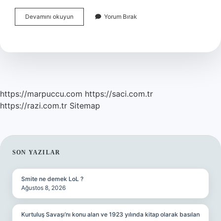
Sporistanbul
Devamını okuyun
Yorum Bırak
Üye
Kartı
Akbil
Olarak
Kullanılır
Mi
https://marpuccu.com
https://saci.com.tr
https://razi.com.tr
Sitemap
SIDEBAR
SON YAZILAR
Smite ne demek LoL ?
Ağustos 8, 2026
Kurtuluş Savaşı’nı konu alan ve 1923 yılında kitap olarak basılan