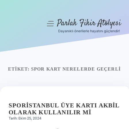
Parlak Fikir Atölyesi
menüyü
aç
Dayanıklı önerilerle hayatını güçlendir!
Anasayfa
Gizlilik Politikası
Yasal Uyarı
ETIKET:
SPOR KART NERELERDE GEÇERLI
Hakkımızda
SPORISTANBUL ÜYE KARTI AKBIL
OLARAK KULLANILIR MI
Tarih: Ekim 25, 2024