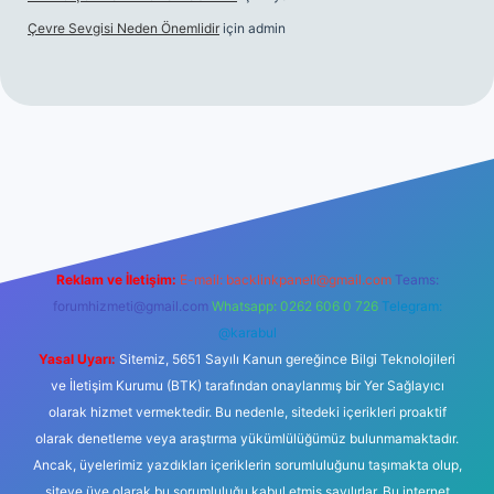
Çevre Sevgisi Neden Önemlidir
için
admin
no
Reklam ve İletişim:
E-mail:
backlinkpaneli@gmail.com
Teams:
forumhizmeti@gmail.com
Whatsapp: 0262 606 0 726
Telegram:
@karabul
Yasal Uyarı:
Sitemiz, 5651 Sayılı Kanun gereğince Bilgi Teknolojileri
ve İletişim Kurumu (BTK) tarafından onaylanmış bir Yer Sağlayıcı
olarak hizmet vermektedir. Bu nedenle, sitedeki içerikleri proaktif
olarak denetleme veya araştırma yükümlülüğümüz bulunmamaktadır.
Ancak, üyelerimiz yazdıkları içeriklerin sorumluluğunu taşımakta olup,
siteye üye olarak bu sorumluluğu kabul etmiş sayılırlar. Bu internet