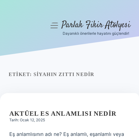
Parlak Fikir Atölyesi
menüyü
aç
Dayanıklı önerilerle hayatını güçlendir!
Anasayfa
Gizlilik Politikası
Yasal Uyarı
ETIKET:
SIYAHIN ZITTI NEDIR
Hakkımızda
AKTÜEL ES ANLAMLISI NEDIR
Tarih: Ocak 12, 2025
Eş anlamlısının adı ne? Eş anlamlı, eşanlamlı veya