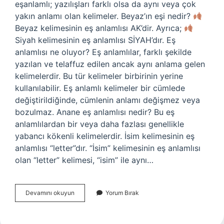
eşanlamlı; yazılışları farklı olsa da aynı veya çok
yakın anlamı olan kelimeler. Beyaz’ın eşi nedir?
Beyaz kelimesinin eş anlamlısı AK’dir. Ayrıca;
Siyah kelimesinin eş anlamlısı SİYAH’dır. Eş
anlamlısı ne oluyor? Eş anlamlılar, farklı şekilde
yazılan ve telaffuz edilen ancak aynı anlama gelen
kelimelerdir. Bu tür kelimeler birbirinin yerine
kullanılabilir. Eş anlamlı kelimeler bir cümlede
değiştirildiğinde, cümlenin anlamı değişmez veya
bozulmaz. Anane eş anlamlısı nedir? Bu eş
anlamlılardan bir veya daha fazlası genellikle
yabancı kökenli kelimelerdir. İsim kelimesinin eş
anlamlısı “letter”dır. “İsim” kelimesinin eş anlamlısı
olan “letter” kelimesi, “isim” ile aynı…
Aktüel
Devamını okuyun
Yorum Bırak
Es
Anlamlısı
Nedir