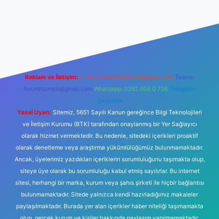
no
Reklam ve İletişim:
E-mail:
backlinkpaneli@gmail.com
Teams:
forumhizmeti@gmail.com
Whatsapp: 0262 606 0 726
Telegram:
@karabul
Yasal Uyarı:
Sitemiz, 5651 Sayılı Kanun gereğince Bilgi Teknolojileri
ve İletişim Kurumu (BTK) tarafından onaylanmış bir Yer Sağlayıcı
olarak hizmet vermektedir. Bu nedenle, sitedeki içerikleri proaktif
olarak denetleme veya araştırma yükümlülüğümüz bulunmamaktadır.
Ancak, üyelerimiz yazdıkları içeriklerin sorumluluğunu taşımakta olup,
siteye üye olarak bu sorumluluğu kabul etmiş sayılırlar. Bu internet
sitesi, herhangi bir marka, kurum veya şahıs şirketi ile hiçbir bağlantısı
bulunmamaktadır. Sitede yalnızca kendi hazırladığımız makaleler
paylaşılmaktadır. Burada yer alan içerikler haber niteliği taşımamakta
olup, gerçek kurum ve kişiler hakkında paylaşım yapılmamaktadır.