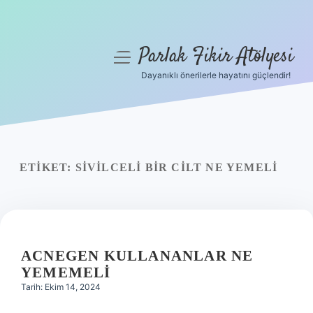
Parlak Fikir Atölyesi
menüyü
aç
Dayanıklı önerilerle hayatını güçlendir!
Anasayfa
Gizlilik Politikası
Yasal Uyarı
ETIKET:
SIVILCELI BIR CILT NE YEMELI
Hakkımızda
ACNEGEN KULLANANLAR NE
YEMEMELI
Tarih: Ekim 14, 2024