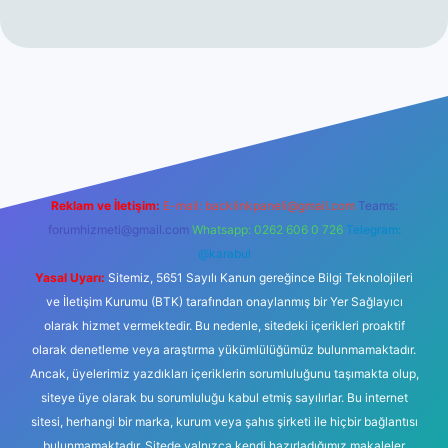
no
Reklam ve İletişim:
E-mail:
backlinkpaneli@gmail.com
Teams:
forumhizmeti@gmail.com
Whatsapp: 0262 606 0 726
Telegram:
@karabul
Yasal Uyarı:
Sitemiz, 5651 Sayılı Kanun gereğince Bilgi Teknolojileri
ve İletişim Kurumu (BTK) tarafından onaylanmış bir Yer Sağlayıcı
olarak hizmet vermektedir. Bu nedenle, sitedeki içerikleri proaktif
olarak denetleme veya araştırma yükümlülüğümüz bulunmamaktadır.
Ancak, üyelerimiz yazdıkları içeriklerin sorumluluğunu taşımakta olup,
siteye üye olarak bu sorumluluğu kabul etmiş sayılırlar. Bu internet
sitesi, herhangi bir marka, kurum veya şahıs şirketi ile hiçbir bağlantısı
bulunmamaktadır. Sitede yalnızca kendi hazırladığımız makaleler