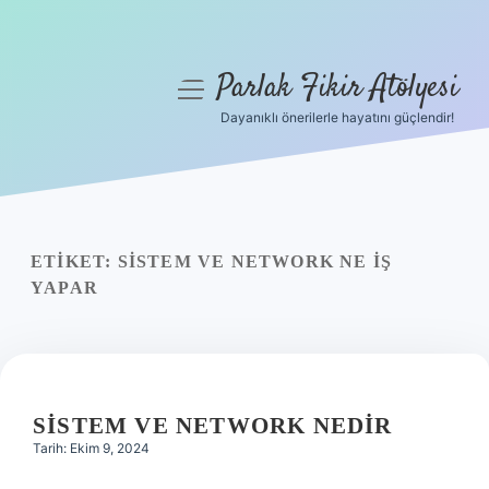
Parlak Fikir Atölyesi
menüyü
aç
Dayanıklı önerilerle hayatını güçlendir!
Anasayfa
Gizlilik Politikası
Yasal Uyarı
ETIKET:
SISTEM VE NETWORK NE IŞ
YAPAR
Hakkımızda
SISTEM VE NETWORK NEDIR
Tarih: Ekim 9, 2024