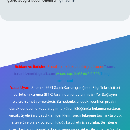
Çevre Sevgisi Neden Önemlidir
için
admin
no
Reklam ve İletişim:
E-mail:
backlinkpaneli@gmail.com
Teams:
forumhizmeti@gmail.com
Whatsapp: 0262 606 0 726
Telegram:
@karabul
Yasal Uyarı:
Sitemiz, 5651 Sayılı Kanun gereğince Bilgi Teknolojileri
ve İletişim Kurumu (BTK) tarafından onaylanmış bir Yer Sağlayıcı
olarak hizmet vermektedir. Bu nedenle, sitedeki içerikleri proaktif
olarak denetleme veya araştırma yükümlülüğümüz bulunmamaktadır.
Ancak, üyelerimiz yazdıkları içeriklerin sorumluluğunu taşımakta olup,
siteye üye olarak bu sorumluluğu kabul etmiş sayılırlar. Bu internet
sitesi, herhangi bir marka, kurum veya şahıs şirketi ile hiçbir bağlantısı