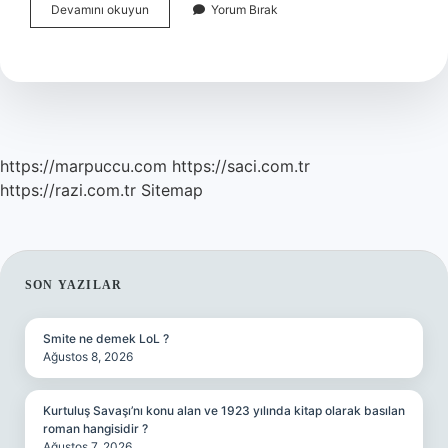
Sistem
Devamını okuyun
Yorum Bırak
Ve
Network
Nedir
https://marpuccu.com
https://saci.com.tr
https://razi.com.tr
Sitemap
SIDEBAR
SON YAZILAR
Smite ne demek LoL ?
Ağustos 8, 2026
Kurtuluş Savaşı’nı konu alan ve 1923 yılında kitap olarak basılan
roman hangisidir ?
Ağustos 7, 2026