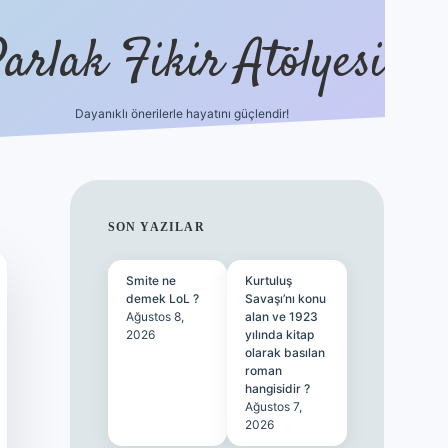
arlak Fikir Atölyesi
Dayanıklı önerilerle hayatını güçlendir!
ilbet cas
SIDEBAR
SON YAZILAR
Smite ne
Kurtuluş
demek LoL ?
Savaşı’nı konu
Ağustos 8,
alan ve 1923
2026
yılında kitap
olarak basılan
roman
hangisidir ?
Ağustos 7,
2026