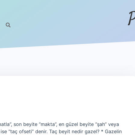
P
matla”, son beyite “makta”, en güzel beyite “şah” veya
 ise “taç ofseti” denir. Taç beyit nedir gazel? * Gazelin