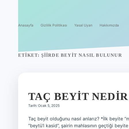
Anasayfa
Gizlilik Politikası
Yasal Uyarı
Hakkımızda
ETIKET:
ŞIIRDE BEYIT NASIL BULUNUR
TAÇ BEYIT NEDIR
Tarih: Ocak 5, 2025
Taç beyit olduğunu nasıl anlarız? *İlk beyite “
“beytü’l kasid”, şairin mahlasının geçtiği beyite