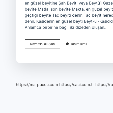
en güzel beyitine Şah Beyiti veya Beytü’l Gazel 
beyite Matla, son beyite Makta, en güzel beyite
geçtiği beyite Taç beyiti denir. Tac beyit nere
denir. Kasidenin en güzel beyti Beyt-ül-Kasid’
Anlamca birbirine bağlı iki dizeden oluşan…
Taç
Devamını okuyun
Yorum Bırak
Beyit
Nedir
https://marpuccu.com
https://saci.com.tr
https://r