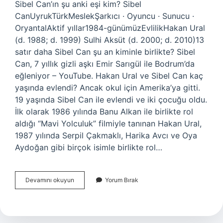
Sibel Can’ın şu anki eşi kim? Sibel
CanUyrukTürkMeslekŞarkıcı · Oyuncu · Sunucu ·
OryantalAktif yıllar1984-günümüzEvlilikHakan Ural
(d. 1988; d. 1999) Sulhi Aksüt (d. 2000; d. 2010)13
satır daha Sibel Can şu an kiminle birlikte? Sibel
Can, 7 yıllık gizli aşkı Emir Sarıgül ile Bodrum’da
eğleniyor – YouTube. Hakan Ural ve Sibel Can kaç
yaşında evlendi? Ancak okul için Amerika’ya gitti.
19 yaşında Sibel Can ile evlendi ve iki çocuğu oldu.
İlk olarak 1986 yılında Banu Alkan ile birlikte rol
aldığı “Mavi Yolculuk” filmiyle tanınan Hakan Ural,
1987 yılında Serpil Çakmaklı, Harika Avcı ve Oya
Aydoğan gibi birçok isimle birlikte rol…
Sibel
Devamını okuyun
Yorum Bırak
Can
Şu
Anda
Evli