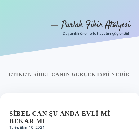
Parlak Fikir Atölyesi
menüyü
aç
Dayanıklı önerilerle hayatını güçlendir!
Anasayfa
Gizlilik Politikası
Yasal Uyarı
ETIKET:
SIBEL CANIN GERÇEK ISMI NEDIR
Hakkımızda
SIBEL CAN ŞU ANDA EVLI MI
BEKAR MI
Tarih: Ekim 10, 2024