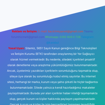
sino
Reklam ve İletişim:
E-mail:
backlinkpaneli@gmail.com
Teams:
forumhizmeti@gmail.com
Whatsapp: 0262 606 0 726
Telegram:
@karabul
Yasal Uyarı:
Sitemiz, 5651 Sayılı Kanun gereğince Bilgi Teknolojileri
ve İletişim Kurumu (BTK) tarafından onaylanmış bir Yer Sağlayıcı
olarak hizmet vermektedir. Bu nedenle, sitedeki içerikleri proaktif
olarak denetleme veya araştırma yükümlülüğümüz bulunmamaktadır.
Ancak, üyelerimiz yazdıkları içeriklerin sorumluluğunu taşımakta olup,
siteye üye olarak bu sorumluluğu kabul etmiş sayılırlar. Bu internet
sitesi, herhangi bir marka, kurum veya şahıs şirketi ile hiçbir bağlantısı
bulunmamaktadır. Sitede yalnızca kendi hazırladığımız makaleler
paylaşılmaktadır. Burada yer alan içerikler haber niteliği taşımamakta
olup, gerçek kurum ve kişiler hakkında paylaşım yapılmamaktadır.
Gerçek kurum ve kişiler ile isim benzerlikleri tamamen tesadüfidir.