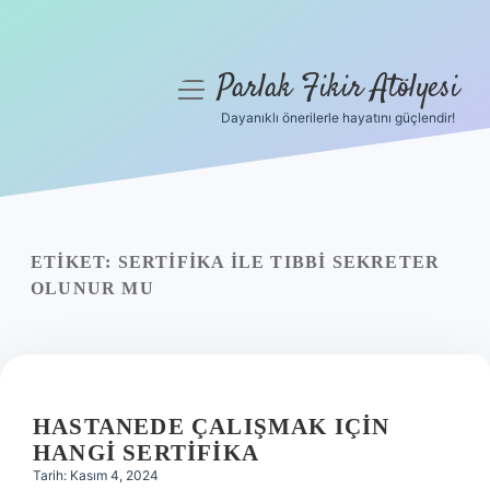
Parlak Fikir Atölyesi
menüyü
aç
Dayanıklı önerilerle hayatını güçlendir!
Anasayfa
Gizlilik Politikası
Yasal Uyarı
ETIKET:
SERTIFIKA ILE TIBBI SEKRETER
OLUNUR MU
Hakkımızda
HASTANEDE ÇALIŞMAK IÇIN
HANGI SERTIFIKA
Tarih: Kasım 4, 2024