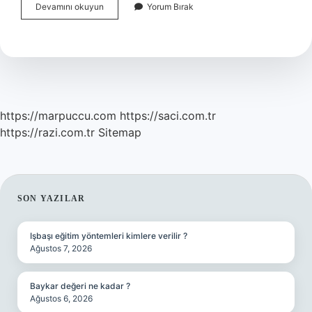
Hastanede
Devamını okuyun
Yorum Bırak
Çalışmak
Için
Hangi
Sertifika
https://marpuccu.com
https://saci.com.tr
https://razi.com.tr
Sitemap
SIDEBAR
SON YAZILAR
Işbaşı eğitim yöntemleri kimlere verilir ?
Ağustos 7, 2026
Baykar değeri ne kadar ?
Ağustos 6, 2026