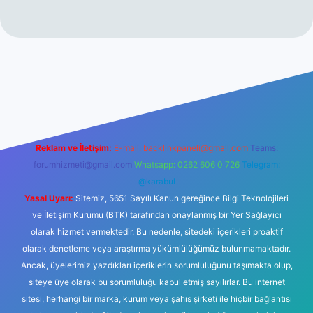
ino
Reklam ve İletişim:
E-mail:
backlinkpaneli@gmail.com
Teams:
forumhizmeti@gmail.com
Whatsapp: 0262 606 0 726
Telegram:
@karabul
Yasal Uyarı:
Sitemiz, 5651 Sayılı Kanun gereğince Bilgi Teknolojileri
ve İletişim Kurumu (BTK) tarafından onaylanmış bir Yer Sağlayıcı
olarak hizmet vermektedir. Bu nedenle, sitedeki içerikleri proaktif
olarak denetleme veya araştırma yükümlülüğümüz bulunmamaktadır.
Ancak, üyelerimiz yazdıkları içeriklerin sorumluluğunu taşımakta olup,
siteye üye olarak bu sorumluluğu kabul etmiş sayılırlar. Bu internet
sitesi, herhangi bir marka, kurum veya şahıs şirketi ile hiçbir bağlantısı