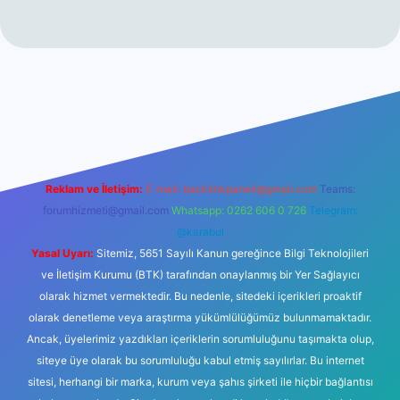
no
Reklam ve İletişim:
E-mail:
backlinkpaneli@gmail.com
Teams:
forumhizmeti@gmail.com
Whatsapp: 0262 606 0 726
Telegram:
@karabul
Yasal Uyarı:
Sitemiz, 5651 Sayılı Kanun gereğince Bilgi Teknolojileri
ve İletişim Kurumu (BTK) tarafından onaylanmış bir Yer Sağlayıcı
olarak hizmet vermektedir. Bu nedenle, sitedeki içerikleri proaktif
olarak denetleme veya araştırma yükümlülüğümüz bulunmamaktadır.
Ancak, üyelerimiz yazdıkları içeriklerin sorumluluğunu taşımakta olup,
siteye üye olarak bu sorumluluğu kabul etmiş sayılırlar. Bu internet
sitesi, herhangi bir marka, kurum veya şahıs şirketi ile hiçbir bağlantısı