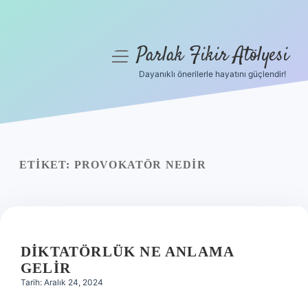
Parlak Fikir Atölyesi
menüyü
aç
Dayanıklı önerilerle hayatını güçlendir!
Anasayfa
Gizlilik Politikası
Yasal Uyarı
ETIKET:
PROVOKATÖR NEDIR
Hakkımızda
DIKTATÖRLÜK NE ANLAMA
GELIR
Tarih: Aralık 24, 2024