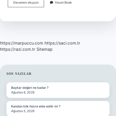
Diktatörlük
Devamını okuyun
Yorum Bırak
Ne
Anlama
Gelir
https://marpuccu.com
https://saci.com.tr
https://razi.com.tr
Sitemap
SIDEBAR
SON YAZILAR
Baykar değeri ne kadar ?
Ağustos 6, 2026
Kandan kök hücre elde edilir mi ?
Ağustos 5, 2026