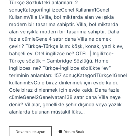
Türkçe Sözlükteki anlamları: 2
sonuçKategoriİngilizceGenel Kullanım1Genel
KullanımVilla i.Villa, bol miktarda alan ve ışıkla
modern bir tasarıma sahiptir. Villa, bol miktarda
alan ve ışıkla modern bir tasarıma sahiptir. Daha
fazla cümleGenel4 satır daha Villa ne demek
çeviri? Türkçe-Türkçe isim: köşk, konak, yazlık ev,
bahçeli ev. Otel ingilizce ne? OTEL | İngilizce-
Türkçe sözlük – Cambridge Sözlüğü. Home
ingilizcesi ne? Türkçe-İngilizce sözlükte “ev”
teriminin anlamları: 157 sonuçKategoriTürkçe1Genel
kullanımEvCole biraz dinlenmek için evde kaldı.
Cole biraz dinlenmek için evde kaldı. Daha fazla
cümleGenel2Genelvatan138 satır daha Villa neye
denir? Villalar, genellikle şehir dışında veya yazlık
alanlarda bulunan müstakil lüks…
İNgilizce
Devamını okuyun
Yorum Bırak