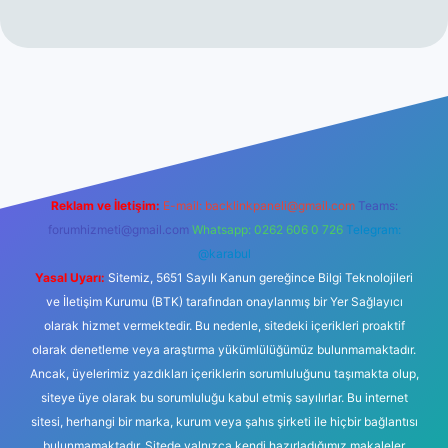
no
Reklam ve İletişim:
E-mail:
backlinkpaneli@gmail.com
Teams:
forumhizmeti@gmail.com
Whatsapp: 0262 606 0 726
Telegram:
@karabul
Yasal Uyarı:
Sitemiz, 5651 Sayılı Kanun gereğince Bilgi Teknolojileri
ve İletişim Kurumu (BTK) tarafından onaylanmış bir Yer Sağlayıcı
olarak hizmet vermektedir. Bu nedenle, sitedeki içerikleri proaktif
olarak denetleme veya araştırma yükümlülüğümüz bulunmamaktadır.
Ancak, üyelerimiz yazdıkları içeriklerin sorumluluğunu taşımakta olup,
siteye üye olarak bu sorumluluğu kabul etmiş sayılırlar. Bu internet
sitesi, herhangi bir marka, kurum veya şahıs şirketi ile hiçbir bağlantısı
bulunmamaktadır. Sitede yalnızca kendi hazırladığımız makaleler