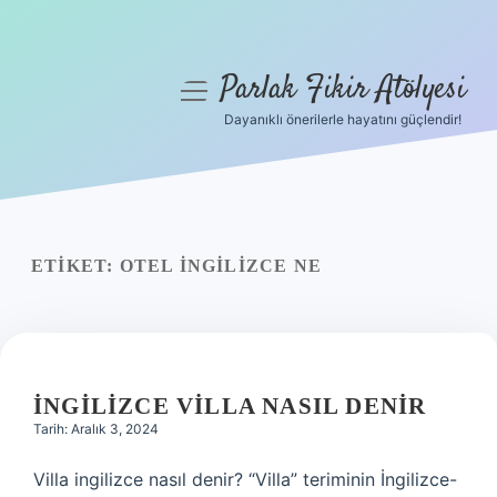
Parlak Fikir Atölyesi
menüyü
aç
Dayanıklı önerilerle hayatını güçlendir!
Anasayfa
Gizlilik Politikası
Yasal Uyarı
ETIKET:
OTEL INGILIZCE NE
Hakkımızda
İNGILIZCE VILLA NASIL DENIR
Tarih: Aralık 3, 2024
Villa ingilizce nasıl denir? “Villa” teriminin İngilizce-