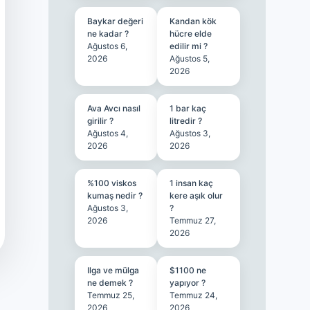
Baykar değeri
Kandan kök
ne kadar ?
hücre elde
Ağustos 6,
edilir mi ?
2026
Ağustos 5,
2026
Ava Avcı nasıl
1 bar kaç
girilir ?
litredir ?
Ağustos 4,
Ağustos 3,
2026
2026
%100 viskos
1 insan kaç
kumaş nedir ?
kere aşık olur
Ağustos 3,
?
2026
Temmuz 27,
2026
Ilga ve mülga
$1100 ne
ne demek ?
yapıyor ?
Temmuz 25,
Temmuz 24,
2026
2026