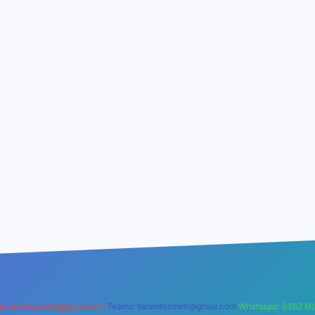
backlinkpaneli@gmail.com
Teams:
forumhizmeti@gmail.com
Whatsapp: 0262 60