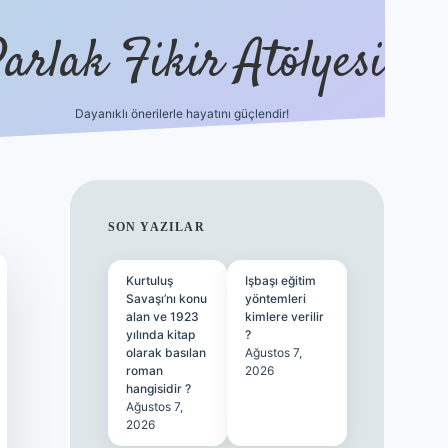
arlak Fikir Atölyesi
Dayanıklı önerilerle hayatını güçlendir!
ilbet casino
SIDEBAR
SON YAZILAR
Kurtuluş
Işbaşı eğitim
Savaşı’nı konu
yöntemleri
alan ve 1923
kimlere verilir
yılında kitap
?
olarak basılan
Ağustos 7,
roman
2026
hangisidir ?
Ağustos 7,
2026