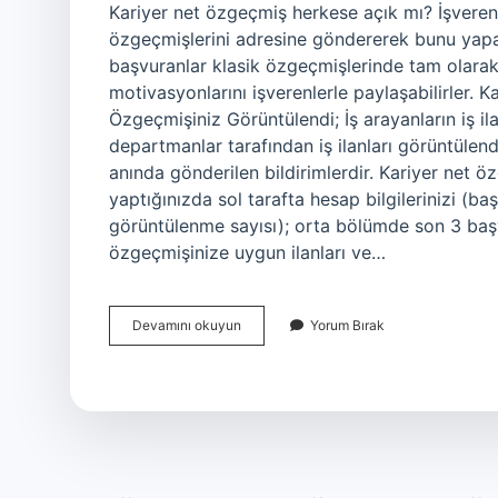
Kariyer net özgeçmiş herkese açık mı? İşverenle
özgeçmişlerini adresine göndererek bunu yapab
başvuranlar klasik özgeçmişlerinde tam olarak y
motivasyonlarını işverenlerle paylaşabilirler.
Özgeçmişiniz Görüntülendi; İş arayanların iş il
departmanlar tarafından iş ilanları görüntüle
anında gönderilen bildirimlerdir. Kariyer net ö
yaptığınızda sol tarafta hesap bilgilerinizi (
görüntülenme sayısı); orta bölümde son 3 başv
özgeçmişinize uygun ilanları ve…
Kariyer
Devamını okuyun
Yorum Bırak
Net
Profilimi
Kimler
Görebilir