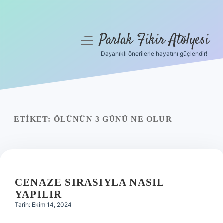
Parlak Fikir Atölyesi
menüyü
aç
Dayanıklı önerilerle hayatını güçlendir!
Anasayfa
Gizlilik Politikası
Yasal Uyarı
ETIKET:
ÖLÜNÜN 3 GÜNÜ NE OLUR
Hakkımızda
CENAZE SIRASIYLA NASIL
YAPILIR
Tarih: Ekim 14, 2024