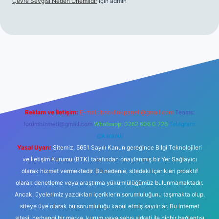
Çevre Sevgisi Neden Önemlidir
için
admin
no
Reklam ve İletişim:
E-mail:
backlinkpaneli@gmail.com
Teams:
forumhizmeti@gmail.com
Whatsapp: 0262 606 0 726
Telegram:
@karabul
Yasal Uyarı:
Sitemiz, 5651 Sayılı Kanun gereğince Bilgi Teknolojileri
ve İletişim Kurumu (BTK) tarafından onaylanmış bir Yer Sağlayıcı
olarak hizmet vermektedir. Bu nedenle, sitedeki içerikleri proaktif
olarak denetleme veya araştırma yükümlülüğümüz bulunmamaktadır.
Ancak, üyelerimiz yazdıkları içeriklerin sorumluluğunu taşımakta olup,
siteye üye olarak bu sorumluluğu kabul etmiş sayılırlar. Bu internet
sitesi, herhangi bir marka, kurum veya şahıs şirketi ile hiçbir bağlantısı