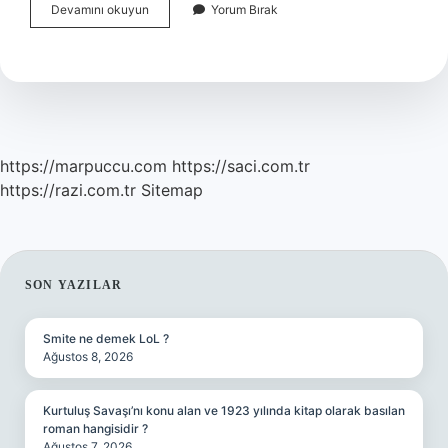
Cenaze
Devamını okuyun
Yorum Bırak
Sırasıyla
Nasıl
Yapılır
https://marpuccu.com
https://saci.com.tr
https://razi.com.tr
Sitemap
SIDEBAR
SON YAZILAR
Smite ne demek LoL ?
Ağustos 8, 2026
Kurtuluş Savaşı’nı konu alan ve 1923 yılında kitap olarak basılan
roman hangisidir ?
Ağustos 7, 2026