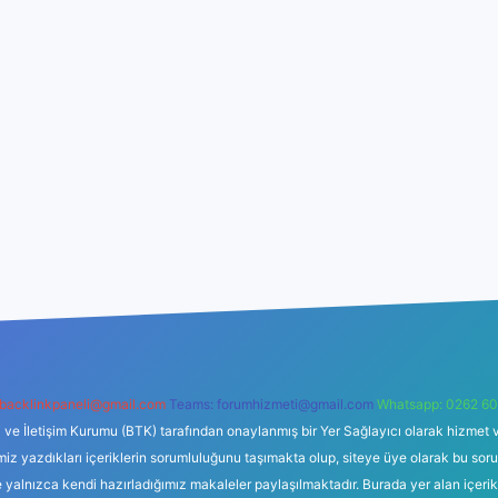
backlinkpaneli@gmail.com
Teams:
forumhizmeti@gmail.com
Whatsapp: 0262 60
i ve İletişim Kurumu (BTK) tarafından onaylanmış bir Yer Sağlayıcı olarak hizmet v
azdıkları içeriklerin sorumluluğunu taşımakta olup, siteye üye olarak bu sorumlul
e yalnızca kendi hazırladığımız makaleler paylaşılmaktadır. Burada yer alan içeri