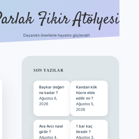
arlak Fikir Atölyesi
Dayanıklı önerilerle hayatını güçlendir!
ilbet cas
SIDEBAR
SON YAZILAR
Baykar değeri
Kandan kök
ne kadar ?
hücre elde
Ağustos 6,
edilir mi ?
2026
Ağustos 5,
2026
Ava Avcı nasıl
1 bar kaç
girilir ?
litredir ?
Ağustos 4,
Ağustos 3,