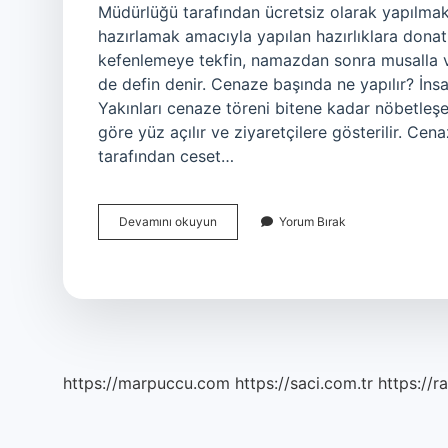
Müdürlüğü tarafından ücretsiz olarak yapılmakt
hazırlamak amacıyla yapılan hazırlıklara dona
kefenlemeye tekfin, namazdan sonra musalla 
de defin denir. Cenaze başında ne yapılır? İnsan
Yakınları cenaze töreni bitene kadar nöbetleşe 
göre yüz açılır ve ziyaretçilere gösterilir. Cen
tarafından ceset…
Cenaze
Devamını okuyun
Yorum Bırak
Sırasıyla
Nasıl
Yapılır
https://marpuccu.com
https://saci.com.tr
https://r