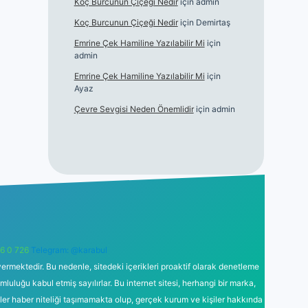
Koç Burcunun Çiçeği Nedir
için
admin
Koç Burcunun Çiçeği Nedir
için
Demirtaş
Emrine Çek Hamiline Yazılabilir Mi
için
admin
Emrine Çek Hamiline Yazılabilir Mi
için
Ayaz
Çevre Sevgisi Neden Önemlidir
için
admin
6 0 726
Telegram: @karabul
ermektedir. Bu nedenle, sitedeki içerikleri proaktif olarak denetleme
uğu kabul etmiş sayılırlar. Bu internet sitesi, herhangi bir marka,
kler haber niteliği taşımamakta olup, gerçek kurum ve kişiler hakkında