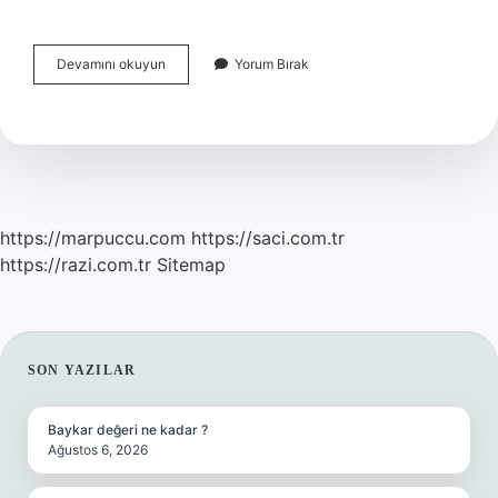
Ölüm
Devamını okuyun
Yorum Bırak
Belgesi
Aldıktan
Sonra
Ne
Yapılır
https://marpuccu.com
https://saci.com.tr
https://razi.com.tr
Sitemap
SIDEBAR
SON YAZILAR
Baykar değeri ne kadar ?
Ağustos 6, 2026