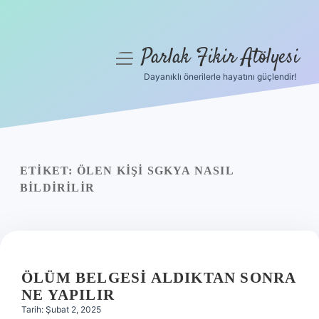
Parlak Fikir Atölyesi
menüyü
aç
Dayanıklı önerilerle hayatını güçlendir!
Anasayfa
Gizlilik Politikası
Yasal Uyarı
ETIKET:
ÖLEN KIŞI SGKYA NASIL
BILDIRILIR
Hakkımızda
ÖLÜM BELGESI ALDIKTAN SONRA
NE YAPILIR
Tarih: Şubat 2, 2025