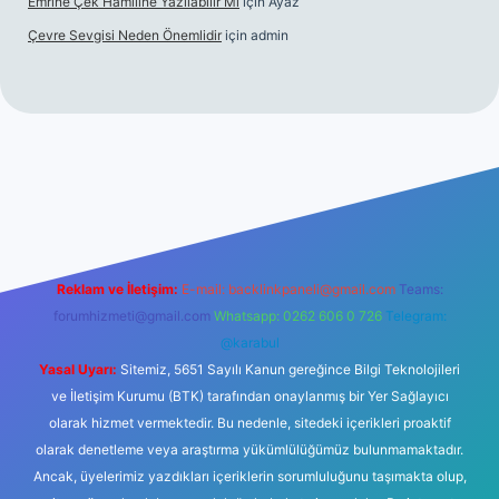
Emrine Çek Hamiline Yazılabilir Mi
için
Ayaz
Çevre Sevgisi Neden Önemlidir
için
admin
no
Reklam ve İletişim:
E-mail:
backlinkpaneli@gmail.com
Teams:
forumhizmeti@gmail.com
Whatsapp: 0262 606 0 726
Telegram:
@karabul
Yasal Uyarı:
Sitemiz, 5651 Sayılı Kanun gereğince Bilgi Teknolojileri
ve İletişim Kurumu (BTK) tarafından onaylanmış bir Yer Sağlayıcı
olarak hizmet vermektedir. Bu nedenle, sitedeki içerikleri proaktif
olarak denetleme veya araştırma yükümlülüğümüz bulunmamaktadır.
Ancak, üyelerimiz yazdıkları içeriklerin sorumluluğunu taşımakta olup,