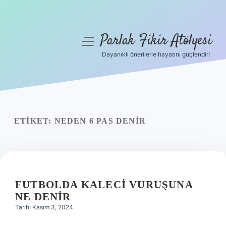
Parlak Fikir Atölyesi
menüyü
aç
Dayanıklı önerilerle hayatını güçlendir!
Anasayfa
Gizlilik Politikası
Yasal Uyarı
ETIKET:
NEDEN 6 PAS DENIR
Hakkımızda
FUTBOLDA KALECI VURUŞUNA
NE DENIR
Tarih: Kasım 3, 2024