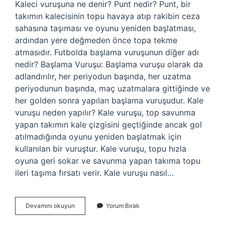
Kaleci vuruşuna ne denir? Punt nedir? Punt, bir
takımın kalecisinin topu havaya atıp rakibin ceza
sahasına taşıması ve oyunu yeniden başlatması,
ardından yere değmeden önce topa tekme
atmasıdır. Futbolda başlama vuruşunun diğer adı
nedir? Başlama Vuruşu: Başlama vuruşu olarak da
adlandırılır, her periyodun başında, her uzatma
periyodunun başında, maç uzatmalara gittiğinde ve
her golden sonra yapılan başlama vuruşudur. Kale
vuruşu neden yapılır? Kale vuruşu, top savunma
yapan takımın kale çizgisini geçtiğinde ancak gol
atılmadığında oyunu yeniden başlatmak için
kullanılan bir vuruştur. Kale vuruşu, topu hızla
oyuna geri sokar ve savunma yapan takıma topu
ileri taşıma fırsatı verir. Kale vuruşu nasıl…
Futbolda
Devamını okuyun
Yorum Bırak
Kaleci
Vuruşuna