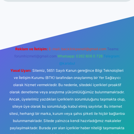
no
Reklam ve İletişim:
E-mail:
backlinkpaneli@gmail.com
Teams:
forumhizmeti@gmail.com
Whatsapp: 0262 606 0 726
Telegram:
@karabul
Yasal Uyarı:
Sitemiz, 5651 Sayılı Kanun gereğince Bilgi Teknolojileri
ve İletişim Kurumu (BTK) tarafından onaylanmış bir Yer Sağlayıcı
olarak hizmet vermektedir. Bu nedenle, sitedeki içerikleri proaktif
olarak denetleme veya araştırma yükümlülüğümüz bulunmamaktadır.
Ancak, üyelerimiz yazdıkları içeriklerin sorumluluğunu taşımakta olup,
siteye üye olarak bu sorumluluğu kabul etmiş sayılırlar. Bu internet
sitesi, herhangi bir marka, kurum veya şahıs şirketi ile hiçbir bağlantısı
bulunmamaktadır. Sitede yalnızca kendi hazırladığımız makaleler
paylaşılmaktadır. Burada yer alan içerikler haber niteliği taşımamakta