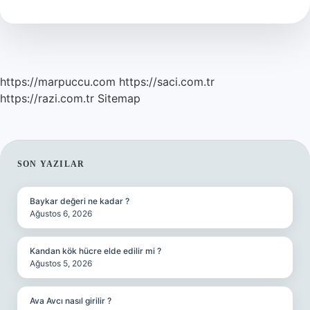
Ne
Denir
https://marpuccu.com
https://saci.com.tr
https://razi.com.tr
Sitemap
SIDEBAR
SON YAZILAR
Baykar değeri ne kadar ?
Ağustos 6, 2026
Kandan kök hücre elde edilir mi ?
Ağustos 5, 2026
Ava Avcı nasıl girilir ?