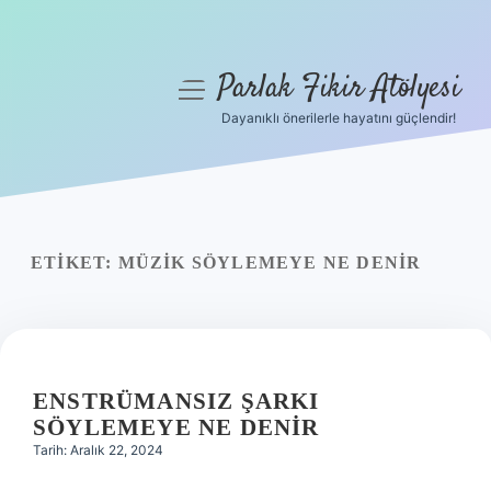
Parlak Fikir Atölyesi
menüyü
aç
Dayanıklı önerilerle hayatını güçlendir!
Anasayfa
Gizlilik Politikası
Yasal Uyarı
ETIKET:
MÜZIK SÖYLEMEYE NE DENIR
Hakkımızda
ENSTRÜMANSIZ ŞARKI
SÖYLEMEYE NE DENIR
Tarih: Aralık 22, 2024