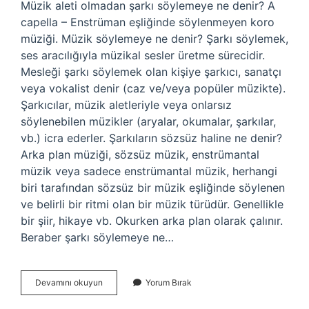
Müzik aleti olmadan şarkı söylemeye ne denir? A
capella – Enstrüman eşliğinde söylenmeyen koro
müziği. Müzik söylemeye ne denir? Şarkı söylemek,
ses aracılığıyla müzikal sesler üretme sürecidir.
Mesleği şarkı söylemek olan kişiye şarkıcı, sanatçı
veya vokalist denir (caz ve/veya popüler müzikte).
Şarkıcılar, müzik aletleriyle veya onlarsız
söylenebilen müzikler (aryalar, okumalar, şarkılar,
vb.) icra ederler. Şarkıların sözsüz haline ne denir?
Arka plan müziği, sözsüz müzik, enstrümantal
müzik veya sadece enstrümantal müzik, herhangi
biri tarafından sözsüz bir müzik eşliğinde söylenen
ve belirli bir ritmi olan bir müzik türüdür. Genellikle
bir şiir, hikaye vb. Okurken arka plan olarak çalınır.
Beraber şarkı söylemeye ne…
Enstrümansız
Devamını okuyun
Yorum Bırak
Şarkı
Söylemeye