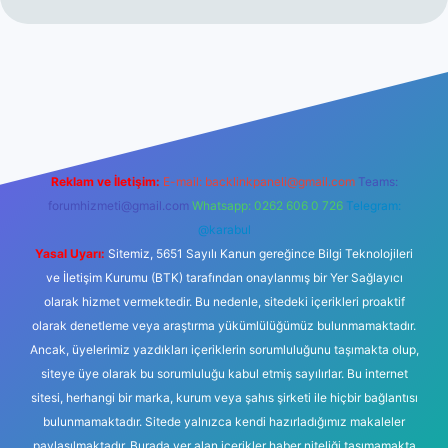
no
Reklam ve İletişim:
E-mail:
backlinkpaneli@gmail.com
Teams:
forumhizmeti@gmail.com
Whatsapp: 0262 606 0 726
Telegram:
@karabul
Yasal Uyarı:
Sitemiz, 5651 Sayılı Kanun gereğince Bilgi Teknolojileri
ve İletişim Kurumu (BTK) tarafından onaylanmış bir Yer Sağlayıcı
olarak hizmet vermektedir. Bu nedenle, sitedeki içerikleri proaktif
olarak denetleme veya araştırma yükümlülüğümüz bulunmamaktadır.
Ancak, üyelerimiz yazdıkları içeriklerin sorumluluğunu taşımakta olup,
siteye üye olarak bu sorumluluğu kabul etmiş sayılırlar. Bu internet
sitesi, herhangi bir marka, kurum veya şahıs şirketi ile hiçbir bağlantısı
bulunmamaktadır. Sitede yalnızca kendi hazırladığımız makaleler
paylaşılmaktadır. Burada yer alan içerikler haber niteliği taşımamakta