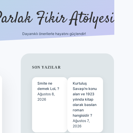
arlak Fikir Atölyesi
Dayanıklı önerilerle hayatını güçlendir!
ilbet cas
SIDEBAR
SON YAZILAR
Smite ne
Kurtuluş
demek LoL ?
Savaşı’nı konu
Ağustos 8,
alan ve 1923
2026
yılında kitap
olarak basılan
roman
hangisidir ?
Ağustos 7,
2026