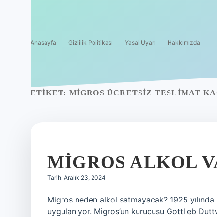
Anasayfa
Gizlilik Politikası
Yasal Uyarı
Hakkımızda
ETIKET:
MIGROS ÜCRETSIZ TESLIMAT KA
MIGROS ALKOL V
Tarih: Aralık 23, 2024
Migros neden alkol satmayacak? 1925 yılında k
uygulanıyor. Migros’un kurucusu Gottlieb Dutt