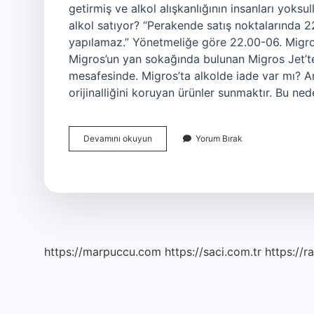
getirmiş ve alkol alışkanlığının insanları yoks
alkol satıyor? “Perakende satış noktalarında 22
yapılamaz.” Yönetmeliğe göre 22.00-06. Migros 
Migros’un yan sokağında bulunan Migros Jet’te 
mesafesinde. Migros’ta alkolde iade var mı? Am
orijinalliğini koruyan ürünler sunmaktır. Bu ned
Migros
Devamını okuyun
Yorum Bırak
Alkol
Var
Mı
https://marpuccu.com
https://saci.com.tr
https://r