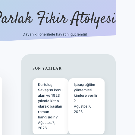
arlak Fikir Atölyesi
Dayanıklı önerilerle hayatını güçlendir!
ilbet cas
SIDEBAR
SON YAZILAR
Kurtuluş
Işbaşı eğitim
Savaşı’nı konu
yöntemleri
alan ve 1923
kimlere verilir
yılında kitap
?
olarak basılan
Ağustos 7,
roman
2026
hangisidir ?
Ağustos 7,
2026