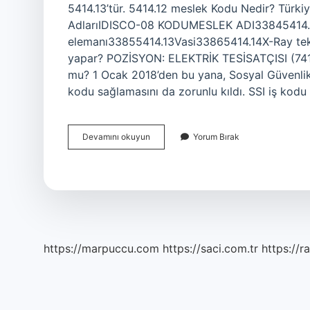
5414.13’tür. 5414.12 meslek Kodu Nedir? Türkiy
AdlarıIDISCO-08 KODUMESLEK ADI33845414.1
elemanı33855414.13Vasi33865414.14X-Ray tekn
yapar? POZİSYON: ELEKTRİK TESİSATÇISI (7411
mu? 1 Ocak 2018’den bu yana, Sosyal Güvenlik İ
kodu sağlamasını da zorunlu kıldı. SSI iş kodu
541415
Devamını okuyun
Yorum Bırak
Meslek
Kodu
Ne
https://marpuccu.com
https://saci.com.tr
https://r