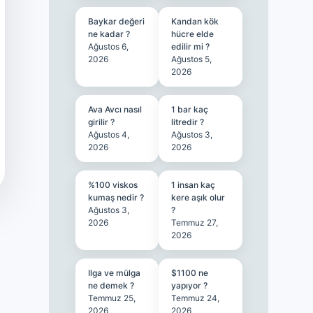
Baykar değeri
Kandan kök
ne kadar ?
hücre elde
Ağustos 6,
edilir mi ?
2026
Ağustos 5,
2026
Ava Avcı nasıl
1 bar kaç
girilir ?
litredir ?
Ağustos 4,
Ağustos 3,
2026
2026
%100 viskos
1 insan kaç
kumaş nedir ?
kere aşık olur
Ağustos 3,
?
2026
Temmuz 27,
2026
Ilga ve mülga
$1100 ne
ne demek ?
yapıyor ?
Temmuz 25,
Temmuz 24,
2026
2026