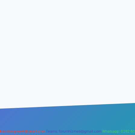
backlinkpaneli@gmail.com
Teams:
forumhizmeti@gmail.com
Whatsapp: 0262 60