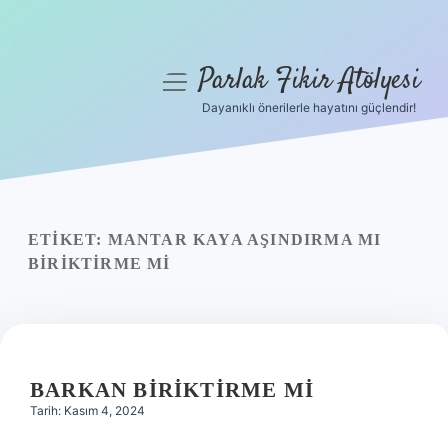
Parlak Fikir Atölyesi
menüyü
aç
Dayanıklı önerilerle hayatını güçlendir!
Anasayfa
Gizlilik Politikası
Yasal Uyarı
ETIKET:
MANTAR KAYA AŞINDIRMA MI
BIRIKTIRME MI
Hakkımızda
BARKAN BIRIKTIRME MI
Tarih: Kasım 4, 2024