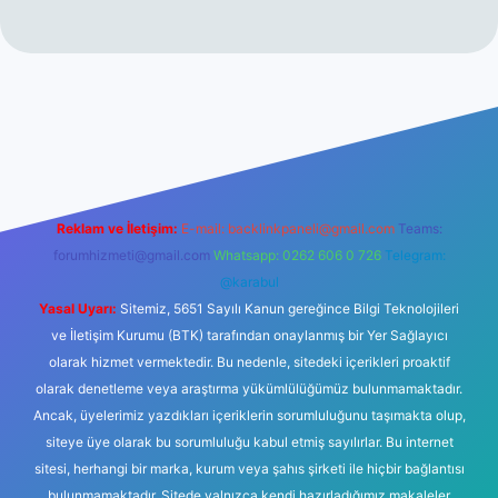
no
Reklam ve İletişim:
E-mail:
backlinkpaneli@gmail.com
Teams:
forumhizmeti@gmail.com
Whatsapp: 0262 606 0 726
Telegram:
@karabul
Yasal Uyarı:
Sitemiz, 5651 Sayılı Kanun gereğince Bilgi Teknolojileri
ve İletişim Kurumu (BTK) tarafından onaylanmış bir Yer Sağlayıcı
olarak hizmet vermektedir. Bu nedenle, sitedeki içerikleri proaktif
olarak denetleme veya araştırma yükümlülüğümüz bulunmamaktadır.
Ancak, üyelerimiz yazdıkları içeriklerin sorumluluğunu taşımakta olup,
siteye üye olarak bu sorumluluğu kabul etmiş sayılırlar. Bu internet
sitesi, herhangi bir marka, kurum veya şahıs şirketi ile hiçbir bağlantısı
bulunmamaktadır. Sitede yalnızca kendi hazırladığımız makaleler