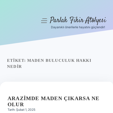
Parlak Fikir Atölyesi
menüyü
aç
Dayanıklı önerilerle hayatını güçlendir!
Anasayfa
Gizlilik Politikası
Yasal Uyarı
ETIKET:
MADEN BULUCULUK HAKKI
NEDIR
Hakkımızda
ARAZIMDE MADEN ÇIKARSA NE
OLUR
Tarih: Şubat 1, 2025