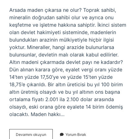
Arsada maden çıkarsa ne olur? Toprak sahibi,
mineralin doğrudan sahibi olur ve ayrıca onu
keşfetme ve işletme hakkına sahiptir. İkinci sistem
olan devlet hakimiyeti sisteminde, madenlerin
bulundukları arazinin mülkiyetiyle hiçbir ilgisi
yoktur. Mineraller, hangi arazide bulunurlarsa
bulunsunlar, devletin malı olarak kabul edilirler.
Altın madeni çıkarmada devlet payı ne kadardır?
Dün alınan karara göre, eyalet vergi oranı yüzde
14’ten yüzde 17,50’ye ve yüzde 15’ten yüzde
18,75’e çıkarıldı. Bir altın üreticisi bu yıl 100 birim
altın üretmiş olsaydı ve bu yıl altının ons başına
ortalama fiyatı 2.001 ila 2.100 dolar arasında
olsaydı, eski orana göre eyalete 14 birim ödemiş
olacaktı. Maden hakkı…
Arazimde
Devamını okuyun
Yorum Bırak