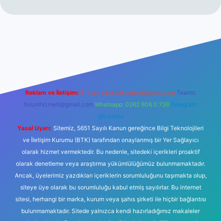
no
Reklam ve İletişim:
E-mail:
backlinkpaneli@gmail.com
Teams:
forumhizmeti@gmail.com
Whatsapp: 0262 606 0 726
Telegram:
@karabul
Yasal Uyarı:
Sitemiz, 5651 Sayılı Kanun gereğince Bilgi Teknolojileri
ve İletişim Kurumu (BTK) tarafından onaylanmış bir Yer Sağlayıcı
olarak hizmet vermektedir. Bu nedenle, sitedeki içerikleri proaktif
olarak denetleme veya araştırma yükümlülüğümüz bulunmamaktadır.
Ancak, üyelerimiz yazdıkları içeriklerin sorumluluğunu taşımakta olup,
siteye üye olarak bu sorumluluğu kabul etmiş sayılırlar. Bu internet
sitesi, herhangi bir marka, kurum veya şahıs şirketi ile hiçbir bağlantısı
bulunmamaktadır. Sitede yalnızca kendi hazırladığımız makaleler