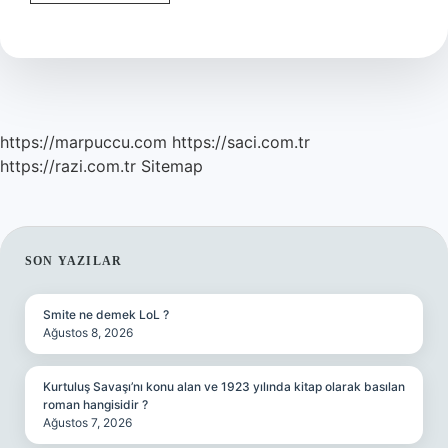
Lohusalık
Kaç
Gün
Sürer
https://marpuccu.com
https://saci.com.tr
https://razi.com.tr
Sitemap
SIDEBAR
SON YAZILAR
Smite ne demek LoL ?
Ağustos 8, 2026
Kurtuluş Savaşı’nı konu alan ve 1923 yılında kitap olarak basılan
roman hangisidir ?
Ağustos 7, 2026