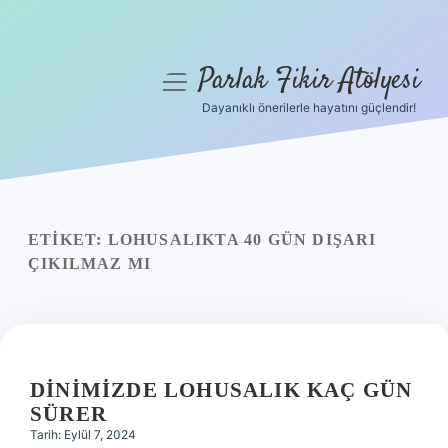
Parlak Fikir Atölyesi
menüyü
aç
Dayanıklı önerilerle hayatını güçlendir!
Anasayfa
Gizlilik Politikası
Yasal Uyarı
ETIKET:
LOHUSALIKTA 40 GÜN DIŞARI
ÇIKILMAZ MI
Hakkımızda
DINIMIZDE LOHUSALIK KAÇ GÜN
SÜRER
Tarih: Eylül 7, 2024