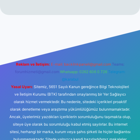
sino
Reklam ve İletişim:
E-mail:
backlinkpaneli@gmail.com
Teams:
forumhizmeti@gmail.com
Whatsapp: 0262 606 0 726
Telegram:
@karabul
Yasal Uyarı:
Sitemiz, 5651 Sayılı Kanun gereğince Bilgi Teknolojileri
ve İletişim Kurumu (BTK) tarafından onaylanmış bir Yer Sağlayıcı
olarak hizmet vermektedir. Bu nedenle, sitedeki içerikleri proaktif
olarak denetleme veya araştırma yükümlülüğümüz bulunmamaktadır.
Ancak, üyelerimiz yazdıkları içeriklerin sorumluluğunu taşımakta olup,
siteye üye olarak bu sorumluluğu kabul etmiş sayılırlar. Bu internet
sitesi, herhangi bir marka, kurum veya şahıs şirketi ile hiçbir bağlantısı
bulunmamaktadır. Sitede yalnızca kendi hazırladığımız makaleler