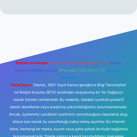
no
Reklam ve İletişim:
E-mail:
backlinkpaneli@gmail.com
Teams:
forumhizmeti@gmail.com
Whatsapp: 0262 606 0 726
Telegram:
@karabul
Yasal Uyarı:
Sitemiz, 5651 Sayılı Kanun gereğince Bilgi Teknolojileri
ve İletişim Kurumu (BTK) tarafından onaylanmış bir Yer Sağlayıcı
olarak hizmet vermektedir. Bu nedenle, sitedeki içerikleri proaktif
olarak denetleme veya araştırma yükümlülüğümüz bulunmamaktadır.
Ancak, üyelerimiz yazdıkları içeriklerin sorumluluğunu taşımakta olup,
siteye üye olarak bu sorumluluğu kabul etmiş sayılırlar. Bu internet
sitesi, herhangi bir marka, kurum veya şahıs şirketi ile hiçbir bağlantısı
bulunmamaktadır. Sitede yalnızca kendi hazırladığımız makaleler