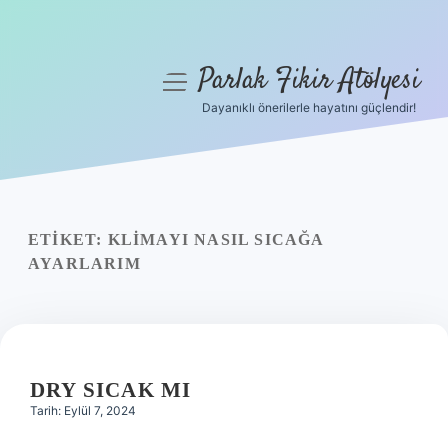
Parlak Fikir Atölyesi
menüyü
aç
Dayanıklı önerilerle hayatını güçlendir!
Anasayfa
Gizlilik Politikası
Yasal Uyarı
ETIKET:
KLIMAYI NASIL SICAĞA
AYARLARIM
Hakkımızda
DRY SICAK MI
Tarih: Eylül 7, 2024