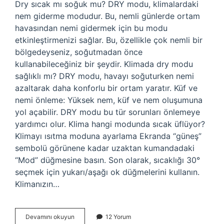
Dry sıcak mı soğuk mu? DRY modu, klimalardaki
nem giderme modudur. Bu, nemli günlerde ortam
havasından nemi gidermek için bu modu
etkinleştirmenizi sağlar. Bu, özellikle çok nemli bir
bölgedeyseniz, soğutmadan önce
kullanabileceğiniz bir şeydir. Klimada dry modu
sağlıklı mı? DRY modu, havayı soğuturken nemi
azaltarak daha konforlu bir ortam yaratır. Küf ve
nemi önleme: Yüksek nem, küf ve nem oluşumuna
yol açabilir. DRY modu bu tür sorunları önlemeye
yardımcı olur. Klima hangi modunda sıcak üflüyor?
Klimayı ısıtma moduna ayarlama Ekranda “güneş”
sembolü görünene kadar uzaktan kumandadaki
“Mod” düğmesine basın. Son olarak, sıcaklığı 30°
seçmek için yukarı/aşağı ok düğmelerini kullanın.
Klimanızın…
Dry
Devamını okuyun
12 Yorum