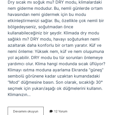
Dry sıcak mı soğuk mu? DRY modu, klimalardaki
nem giderme modudur. Bu, nemli günlerde ortam
havasından nemi gidermek için bu modu
etkinleştirmenizi sağlar. Bu, özellikle çok nemli bir
bölgedeyseniz, soğutmadan önce
kullanabileceğiniz bir şeydir. Klimada dry modu
sağlıklı mı? DRY modu, havayı soğuturken nemi
azaltarak daha konforlu bir ortam yaratır. Küf ve
nemi önleme: Yüksek nem, küf ve nem oluşumuna
yol açabilir. DRY modu bu tür sorunları önlemeye
yardımcı olur. Klima hangi modunda sıcak üflüyor?
Klimayı ısıtma moduna ayarlama Ekranda “güneş”
sembolü görünene kadar uzaktan kumandadaki
“Mod” düğmesine basın. Son olarak, sıcaklığı 30°
seçmek için yukarı/aşağı ok düğmelerini kullanın.
Klimanızın…
Dry
Devamını okuyun
12 Yorum