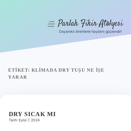
Parlak Fikir Atölyesi
menüyü
aç
Dayanıklı önerilerle hayatını güçlendir!
Anasayfa
Gizlilik Politikası
Yasal Uyarı
ETIKET:
KLIMADA DRY TUŞU NE IŞE
YARAR
Hakkımızda
DRY SICAK MI
Tarih: Eylül 7, 2024