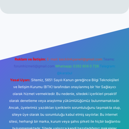
no
Reklam ve İletişim:
E-mail:
backlinkpaneli@gmail.com
Teams:
forumhizmeti@gmail.com
Whatsapp: 0262 606 0 726
Telegram:
@karabul
Yasal Uyarı:
Sitemiz, 5651 Sayılı Kanun gereğince Bilgi Teknolojileri
ve İletişim Kurumu (BTK) tarafından onaylanmış bir Yer Sağlayıcı
olarak hizmet vermektedir. Bu nedenle, sitedeki içerikleri proaktif
olarak denetleme veya araştırma yükümlülüğümüz bulunmamaktadır.
Ancak, üyelerimiz yazdıkları içeriklerin sorumluluğunu taşımakta olup,
siteye üye olarak bu sorumluluğu kabul etmiş sayılırlar. Bu internet
sitesi, herhangi bir marka, kurum veya şahıs şirketi ile hiçbir bağlantısı
bulunmamaktadır. Sitede yalnızca kendi hazırladığımız makaleler