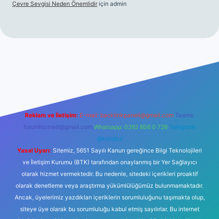
Çevre Sevgisi Neden Önemlidir
için
admin
no
Reklam ve İletişim:
E-mail:
backlinkpaneli@gmail.com
Teams:
forumhizmeti@gmail.com
Whatsapp: 0262 606 0 726
Telegram:
@karabul
Yasal Uyarı:
Sitemiz, 5651 Sayılı Kanun gereğince Bilgi Teknolojileri
ve İletişim Kurumu (BTK) tarafından onaylanmış bir Yer Sağlayıcı
olarak hizmet vermektedir. Bu nedenle, sitedeki içerikleri proaktif
olarak denetleme veya araştırma yükümlülüğümüz bulunmamaktadır.
Ancak, üyelerimiz yazdıkları içeriklerin sorumluluğunu taşımakta olup,
siteye üye olarak bu sorumluluğu kabul etmiş sayılırlar. Bu internet