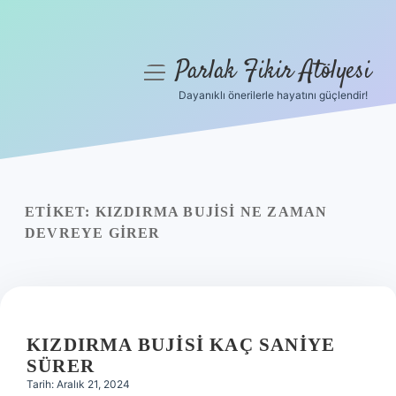
Parlak Fikir Atölyesi
menüyü
aç
Dayanıklı önerilerle hayatını güçlendir!
Anasayfa
Gizlilik Politikası
Yasal Uyarı
ETIKET:
KIZDIRMA BUJISI NE ZAMAN
DEVREYE GIRER
Hakkımızda
KIZDIRMA BUJISI KAÇ SANIYE
SÜRER
Tarih: Aralık 21, 2024