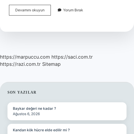
Kızdırma
Devamını okuyun
Yorum Bırak
Bujisi
Kaç
Saniye
Sürer
https://marpuccu.com
https://saci.com.tr
https://razi.com.tr
Sitemap
SIDEBAR
SON YAZILAR
Baykar değeri ne kadar ?
Ağustos 6, 2026
Kandan kök hücre elde edilir mi ?