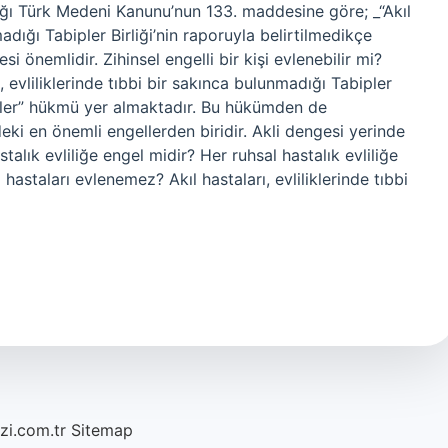
lığı Türk Medeni Kanunu’nun 133. maddesine göre; _“Akıl
madığı Tabipler Birliği’nin raporuyla belirtilmedikçe
si önemlidir. Zihinsel engelli bir kişi evlenebilir mi?
evliliklerinde tıbbi bir sakınca bulunmadığı Tabipler
ezler” hükmü yer almaktadır. Bu hükümden de
ndeki en önemli engellerden biridir. Akli dengesi yerinde
talık evliliğe engel midir? Her ruhsal hastalık evliliğe
hastaları evlenemez? Akıl hastaları, evliliklerinde tıbbi
azi.com.tr
Sitemap