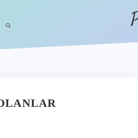
P
 OLANLAR