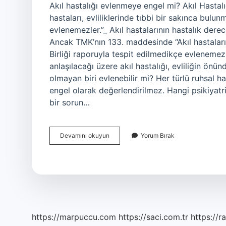
Akıl hastalığı evlenmeye engel mi? Akıl Hasta
hastaları, evliliklerinde tıbbi bir sakınca bulun
evlenemezler.”_ Akıl hastalarının hastalık derece
Ancak TMK’nın 133. maddesinde “Akıl hastaları, 
Birliği raporuyla tespit edilmedikçe evlenem
anlaşılacağı üzere akıl hastalığı, evliliğin önü
olmayan biri evlenebilir mi? Her türlü ruhsal has
engel olarak değerlendirilmez. Hangi psikiyatri 
bir sorun…
Akıl
Devamını okuyun
Yorum Bırak
Hastalığı
Olanlar
Evlenebilir
Mi
https://marpuccu.com
https://saci.com.tr
https://r