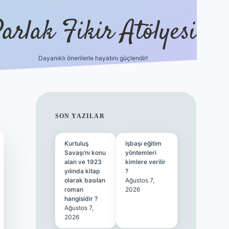
arlak Fikir Atölyesi
Dayanıklı önerilerle hayatını güçlendir!
ilbet ca
SIDEBAR
SON YAZILAR
Kurtuluş
Işbaşı eğitim
Savaşı’nı konu
yöntemleri
alan ve 1923
kimlere verilir
yılında kitap
?
olarak basılan
Ağustos 7,
roman
2026
hangisidir ?
Ağustos 7,
2026