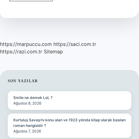
Kuyruğu
Bitkisi
Hangi
Hastalıklara
Iyi
Gelir
https://marpuccu.com
https://saci.com.tr
https://razi.com.tr
Sitemap
SIDEBAR
SON YAZILAR
Smite ne demek LoL ?
Ağustos 8, 2026
Kurtuluş Savaşı’nı konu alan ve 1923 yılında kitap olarak basılan
roman hangisidir ?
Ağustos 7, 2026