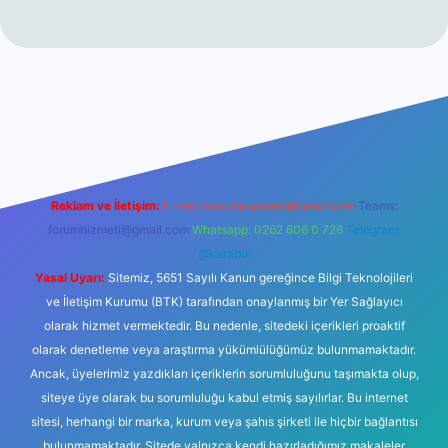
no
Reklam ve İletişim:
E-mail:
backlinkpaneli@gmail.com
Teams:
forumhizmeti@gmail.com
Whatsapp: 0262 606 0 726
Telegram:
@karabul
Yasal Uyarı:
Sitemiz, 5651 Sayılı Kanun gereğince Bilgi Teknolojileri
ve İletişim Kurumu (BTK) tarafından onaylanmış bir Yer Sağlayıcı
olarak hizmet vermektedir. Bu nedenle, sitedeki içerikleri proaktif
olarak denetleme veya araştırma yükümlülüğümüz bulunmamaktadır.
Ancak, üyelerimiz yazdıkları içeriklerin sorumluluğunu taşımakta olup,
siteye üye olarak bu sorumluluğu kabul etmiş sayılırlar. Bu internet
sitesi, herhangi bir marka, kurum veya şahıs şirketi ile hiçbir bağlantısı
bulunmamaktadır. Sitede yalnızca kendi hazırladığımız makaleler