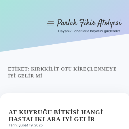
Parlak Fikir Atölyesi
menüyü
aç
Dayanıklı önerilerle hayatını güçlendir!
Anasayfa
Gizlilik Politikası
Yasal Uyarı
ETIKET:
KIRKKILIT OTU KIREÇLENMEYE
IYI GELIR MI
Hakkımızda
AT KUYRUĞU BITKISI HANGI
HASTALIKLARA IYI GELIR
Tarih: Şubat 19, 2025