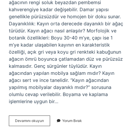
ağacının rengi soluk beyazdan pembemsi
kahverengiye kadar değişebilir. Damar yapısı
genellikle pürüzsüzdür ve homojen bir doku sunar.
Dayanıklılık: Kayın orta derecede dayanıklı bir ağaç
türüdür. Kayın ağacı nasıl anlaşılır? Morfolojik ve
botanik özellikleri: Boyu 30-40 m’ye, çapı ise 1
m’ye kadar ulaşabilen kayının en karakteristik
özelliği, açık gri veya koyu gri renkteki kabuğunun
ağacın ömrü boyunca çatlamadan düz ve pürüzsüz
kalmasıdır. Genç sürgünler tüylüdür. Kayın
ağacından yapılan mobilya sağlam mıdır? Kayın
ağacı sert ve ince tanelidir. “Kayın ağacından
yapılmış mobilyalar dayanıklı mıdır?” sorusuna
olumlu cevap verilebilir. Boyama ve kaplama
işlemlerine uygun bir…
Kayın
Devamını okuyun
Yorum Bırak
Ağacı
Ne