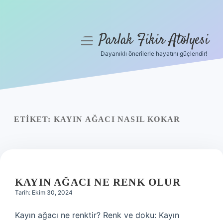
Parlak Fikir Atölyesi
menüyü
aç
Dayanıklı önerilerle hayatını güçlendir!
Anasayfa
Gizlilik Politikası
Yasal Uyarı
ETIKET:
KAYIN AĞACI NASIL KOKAR
Hakkımızda
KAYIN AĞACI NE RENK OLUR
Tarih: Ekim 30, 2024
Kayın ağacı ne renktir? Renk ve doku: Kayın