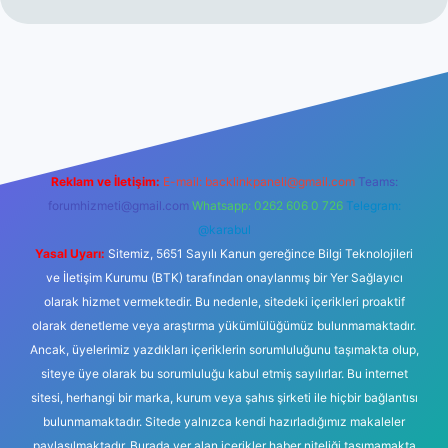
no
Reklam ve İletişim:
E-mail:
backlinkpaneli@gmail.com
Teams:
forumhizmeti@gmail.com
Whatsapp: 0262 606 0 726
Telegram:
@karabul
Yasal Uyarı:
Sitemiz, 5651 Sayılı Kanun gereğince Bilgi Teknolojileri
ve İletişim Kurumu (BTK) tarafından onaylanmış bir Yer Sağlayıcı
olarak hizmet vermektedir. Bu nedenle, sitedeki içerikleri proaktif
olarak denetleme veya araştırma yükümlülüğümüz bulunmamaktadır.
Ancak, üyelerimiz yazdıkları içeriklerin sorumluluğunu taşımakta olup,
siteye üye olarak bu sorumluluğu kabul etmiş sayılırlar. Bu internet
sitesi, herhangi bir marka, kurum veya şahıs şirketi ile hiçbir bağlantısı
bulunmamaktadır. Sitede yalnızca kendi hazırladığımız makaleler
paylaşılmaktadır. Burada yer alan içerikler haber niteliği taşımamakta