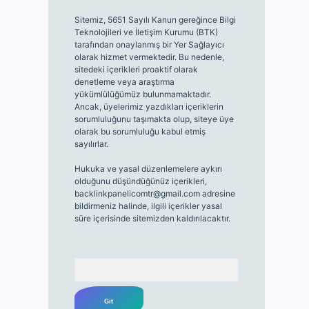
Sitemiz, 5651 Sayılı Kanun gereğince Bilgi
Teknolojileri ve İletişim Kurumu (BTK)
tarafından onaylanmış bir Yer Sağlayıcı
olarak hizmet vermektedir. Bu nedenle,
sitedeki içerikleri proaktif olarak
denetleme veya araştırma
yükümlülüğümüz bulunmamaktadır.
Ancak, üyelerimiz yazdıkları içeriklerin
sorumluluğunu taşımakta olup, siteye üye
olarak bu sorumluluğu kabul etmiş
sayılırlar.
Hukuka ve yasal düzenlemelere aykırı
olduğunu düşündüğünüz içerikleri,
backlinkpanelicomtr@gmail.com
adresine
bildirmeniz halinde, ilgili içerikler yasal
süre içerisinde sitemizden kaldırılacaktır.
Arama