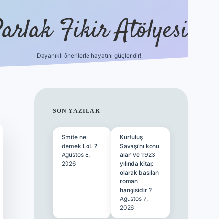
arlak Fikir Atölyesi
Dayanıklı önerilerle hayatını güçlendir!
ilbet casino
SIDEBAR
SON YAZILAR
Smite ne
Kurtuluş
demek LoL ?
Savaşı’nı konu
Ağustos 8,
alan ve 1923
2026
yılında kitap
olarak basılan
roman
hangisidir ?
Ağustos 7,
2026