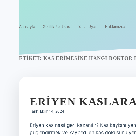
Anasayfa
Gizlilik Politikası
Yasal Uyarı
Hakkımızda
ETIKET:
KAS ERIMESINE HANGI DOKTOR
ERIYEN KASLARA 
Tarih: Ekim 14, 2024
Eriyen kas nasıl geri kazanılır? Kas kaybını yen
güçlendirmek ve kaybedilen kas dokusunu yenil