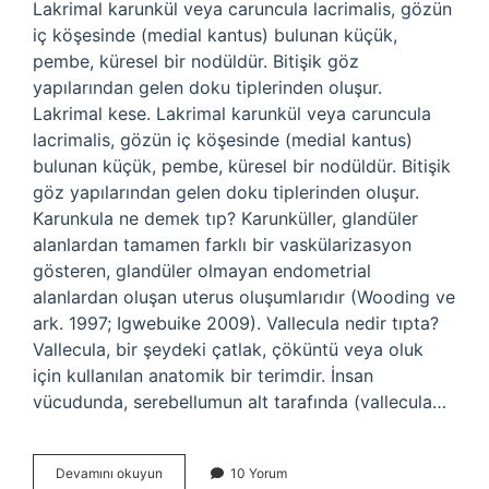
Lakrimal karunkül veya caruncula lacrimalis, gözün
iç köşesinde (medial kantus) bulunan küçük,
pembe, küresel bir nodüldür. Bitişik göz
yapılarından gelen doku tiplerinden oluşur.
Lakrimal kese. Lakrimal karunkül veya caruncula
lacrimalis, gözün iç köşesinde (medial kantus)
bulunan küçük, pembe, küresel bir nodüldür. Bitişik
göz yapılarından gelen doku tiplerinden oluşur.
Karunkula ne demek tıp? Karunküller, glandüler
alanlardan tamamen farklı bir vaskülarizasyon
gösteren, glandüler olmayan endometrial
alanlardan oluşan uterus oluşumlarıdır (Wooding ve
ark. 1997; Igwebuike 2009). Vallecula nedir tıpta?
Vallecula, bir şeydeki çatlak, çöküntü veya oluk
için kullanılan anatomik bir terimdir. İnsan
vücudunda, serebellumun alt tarafında (vallecula…
Caruncula
Devamını okuyun
10 Yorum