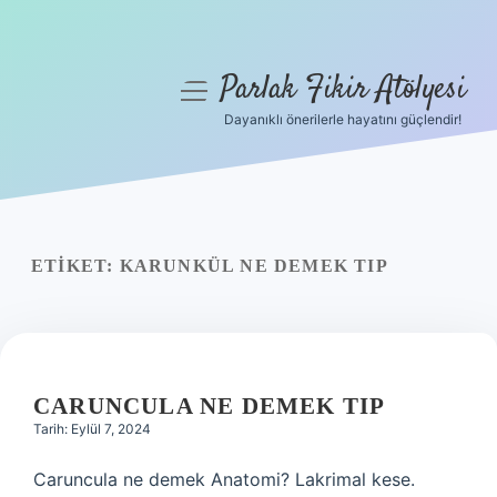
Parlak Fikir Atölyesi
menüyü
aç
Dayanıklı önerilerle hayatını güçlendir!
Anasayfa
Gizlilik Politikası
Yasal Uyarı
ETIKET:
KARUNKÜL NE DEMEK TIP
Hakkımızda
CARUNCULA NE DEMEK TIP
Tarih: Eylül 7, 2024
Caruncula ne demek Anatomi? Lakrimal kese.