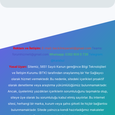
no
Reklam ve İletişim:
E-mail:
backlinkpaneli@gmail.com
Teams:
forumhizmeti@gmail.com
Whatsapp: 0262 606 0 726
Telegram:
@karabul
Yasal Uyarı:
Sitemiz, 5651 Sayılı Kanun gereğince Bilgi Teknolojileri
ve İletişim Kurumu (BTK) tarafından onaylanmış bir Yer Sağlayıcı
olarak hizmet vermektedir. Bu nedenle, sitedeki içerikleri proaktif
olarak denetleme veya araştırma yükümlülüğümüz bulunmamaktadır.
Ancak, üyelerimiz yazdıkları içeriklerin sorumluluğunu taşımakta olup,
siteye üye olarak bu sorumluluğu kabul etmiş sayılırlar. Bu internet
sitesi, herhangi bir marka, kurum veya şahıs şirketi ile hiçbir bağlantısı
bulunmamaktadır. Sitede yalnızca kendi hazırladığımız makaleler