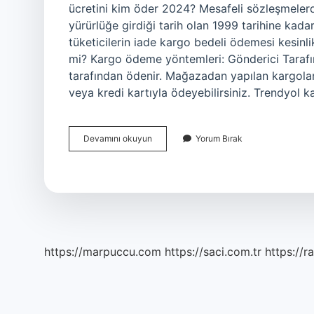
ücretini kim öder 2024? Mesafeli sözleşmelerde
yürürlüğe girdiği tarih olan 1999 tarihine kad
tüketicilerin iade kargo bedeli ödemesi kesinl
mi? Kargo ödeme yöntemleri: Gönderici Tarafı
tarafından ödenir. Mağazadan yapılan kargola
veya kredi kartıyla ödeyebilirsiniz. Trendyol 
Kargo
Devamını okuyun
Yorum Bırak
Bedelini
Kim
Öder
https://marpuccu.com
https://saci.com.tr
https://r