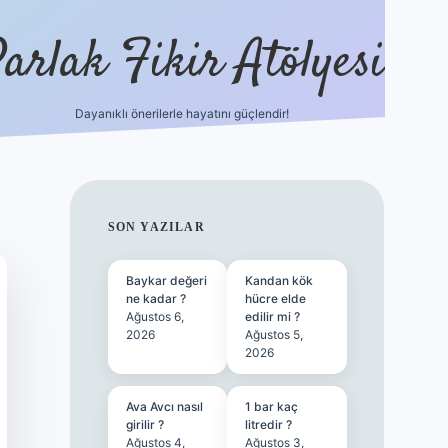
arlak Fikir Atölyesi
Dayanıklı önerilerle hayatını güçlendir!
ilbet casino
SIDEBAR
SON YAZILAR
Baykar değeri
Kandan kök
ne kadar ?
hücre elde
Ağustos 6,
edilir mi ?
2026
Ağustos 5,
2026
Ava Avcı nasıl
1 bar kaç
girilir ?
litredir ?
Ağustos 4,
Ağustos 3,