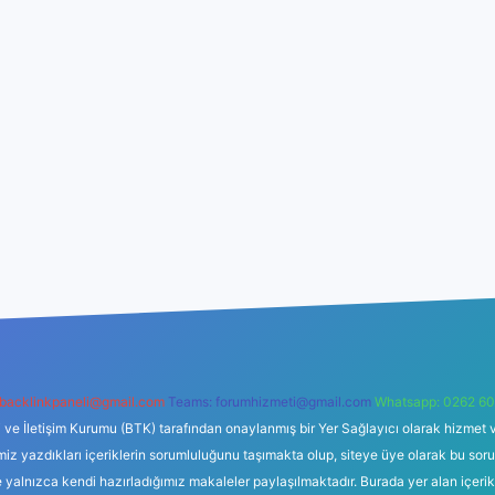
backlinkpaneli@gmail.com
Teams:
forumhizmeti@gmail.com
Whatsapp: 0262 60
i ve İletişim Kurumu (BTK) tarafından onaylanmış bir Yer Sağlayıcı olarak hizmet v
azdıkları içeriklerin sorumluluğunu taşımakta olup, siteye üye olarak bu sorumlul
e yalnızca kendi hazırladığımız makaleler paylaşılmaktadır. Burada yer alan içeri