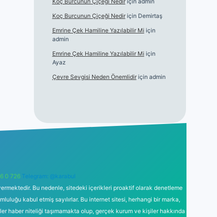
Koç Burcunun Çiçeği Nedir
için
admin
Koç Burcunun Çiçeği Nedir
için
Demirtaş
Emrine Çek Hamiline Yazılabilir Mi
için
admin
Emrine Çek Hamiline Yazılabilir Mi
için
Ayaz
Çevre Sevgisi Neden Önemlidir
için
admin
6 0 726
Telegram: @karabul
ermektedir. Bu nedenle, sitedeki içerikleri proaktif olarak denetleme
uğu kabul etmiş sayılırlar. Bu internet sitesi, herhangi bir marka,
kler haber niteliği taşımamakta olup, gerçek kurum ve kişiler hakkında