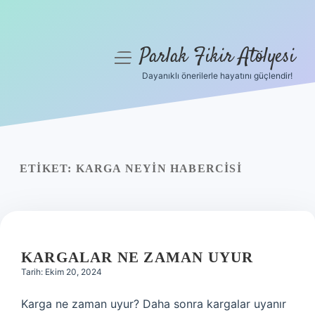
Parlak Fikir Atölyesi
menüyü
aç
Dayanıklı önerilerle hayatını güçlendir!
Anasayfa
Gizlilik Politikası
Yasal Uyarı
ETIKET:
KARGA NEYIN HABERCISI
Hakkımızda
KARGALAR NE ZAMAN UYUR
Tarih: Ekim 20, 2024
Karga ne zaman uyur? Daha sonra kargalar uyanır