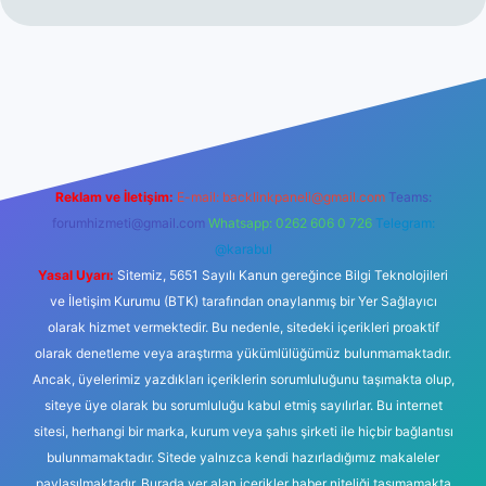
no
Reklam ve İletişim:
E-mail:
backlinkpaneli@gmail.com
Teams:
forumhizmeti@gmail.com
Whatsapp: 0262 606 0 726
Telegram:
@karabul
Yasal Uyarı:
Sitemiz, 5651 Sayılı Kanun gereğince Bilgi Teknolojileri
ve İletişim Kurumu (BTK) tarafından onaylanmış bir Yer Sağlayıcı
olarak hizmet vermektedir. Bu nedenle, sitedeki içerikleri proaktif
olarak denetleme veya araştırma yükümlülüğümüz bulunmamaktadır.
Ancak, üyelerimiz yazdıkları içeriklerin sorumluluğunu taşımakta olup,
siteye üye olarak bu sorumluluğu kabul etmiş sayılırlar. Bu internet
sitesi, herhangi bir marka, kurum veya şahıs şirketi ile hiçbir bağlantısı
bulunmamaktadır. Sitede yalnızca kendi hazırladığımız makaleler
paylaşılmaktadır. Burada yer alan içerikler haber niteliği taşımamakta