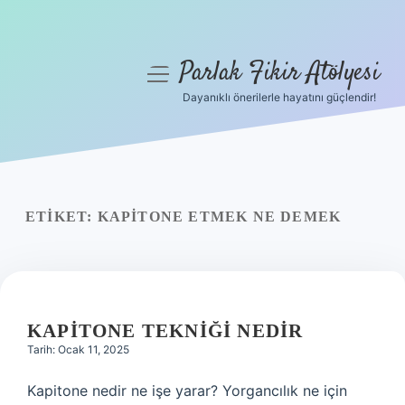
Parlak Fikir Atölyesi
menüyü
aç
Dayanıklı önerilerle hayatını güçlendir!
Anasayfa
Gizlilik Politikası
Yasal Uyarı
ETIKET:
KAPITONE ETMEK NE DEMEK
Hakkımızda
KAPITONE TEKNIĞI NEDIR
Tarih: Ocak 11, 2025
Kapitone nedir ne işe yarar? Yorgancılık ne için