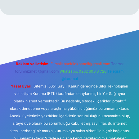
no
Reklam ve İletişim:
E-mail:
backlinkpaneli@gmail.com
Teams:
forumhizmeti@gmail.com
Whatsapp: 0262 606 0 726
Telegram:
@karabul
Yasal Uyarı:
Sitemiz, 5651 Sayılı Kanun gereğince Bilgi Teknolojileri
ve İletişim Kurumu (BTK) tarafından onaylanmış bir Yer Sağlayıcı
olarak hizmet vermektedir. Bu nedenle, sitedeki içerikleri proaktif
olarak denetleme veya araştırma yükümlülüğümüz bulunmamaktadır.
Ancak, üyelerimiz yazdıkları içeriklerin sorumluluğunu taşımakta olup,
siteye üye olarak bu sorumluluğu kabul etmiş sayılırlar. Bu internet
sitesi, herhangi bir marka, kurum veya şahıs şirketi ile hiçbir bağlantısı
bulunmamaktadır. Sitede yalnızca kendi hazırladığımız makaleler