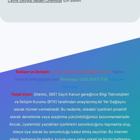
Çevre Sevgisi Neden Önemlidir
için
admin
no
Reklam ve İletişim:
E-mail:
backlinkpaneli@gmail.com
Teams:
forumhizmeti@gmail.com
Whatsapp: 0262 606 0 726
Telegram:
@karabul
Yasal Uyarı:
Sitemiz, 5651 Sayılı Kanun gereğince Bilgi Teknolojileri
ve İletişim Kurumu (BTK) tarafından onaylanmış bir Yer Sağlayıcı
olarak hizmet vermektedir. Bu nedenle, sitedeki içerikleri proaktif
olarak denetleme veya araştırma yükümlülüğümüz bulunmamaktadır.
Ancak, üyelerimiz yazdıkları içeriklerin sorumluluğunu taşımakta olup,
siteye üye olarak bu sorumluluğu kabul etmiş sayılırlar. Bu internet
sitesi, herhangi bir marka, kurum veya şahıs şirketi ile hiçbir bağlantısı