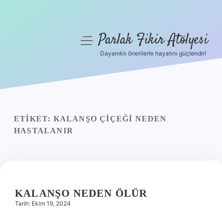
Parlak Fikir Atölyesi
menüyü
aç
Dayanıklı önerilerle hayatını güçlendir!
Anasayfa
Gizlilik Politikası
Yasal Uyarı
ETIKET:
KALANŞO ÇIÇEĞI NEDEN
HASTALANIR
Hakkımızda
KALANŞO NEDEN ÖLÜR
Tarih: Ekim 19, 2024