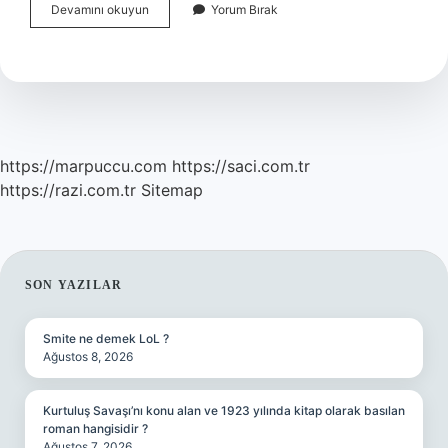
Kalanşo
Devamını okuyun
Yorum Bırak
Neden
Ölür
https://marpuccu.com
https://saci.com.tr
https://razi.com.tr
Sitemap
SIDEBAR
SON YAZILAR
Smite ne demek LoL ?
Ağustos 8, 2026
Kurtuluş Savaşı’nı konu alan ve 1923 yılında kitap olarak basılan
roman hangisidir ?
Ağustos 7, 2026