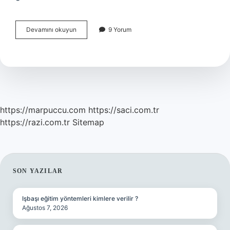
Hormonlara
Devamını okuyun
9 Yorum
Hangi
Bitki
Iyi
Gelir
https://marpuccu.com
https://saci.com.tr
https://razi.com.tr
Sitemap
SIDEBAR
SON YAZILAR
Işbaşı eğitim yöntemleri kimlere verilir ?
Ağustos 7, 2026