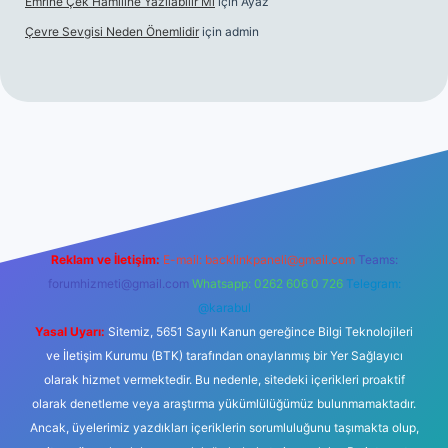
Emrine Çek Hamiline Yazılabilir Mi
için
Ayaz
Çevre Sevgisi Neden Önemlidir
için
admin
no
Reklam ve İletişim:
E-mail:
backlinkpaneli@gmail.com
Teams:
forumhizmeti@gmail.com
Whatsapp: 0262 606 0 726
Telegram:
@karabul
Yasal Uyarı:
Sitemiz, 5651 Sayılı Kanun gereğince Bilgi Teknolojileri
ve İletişim Kurumu (BTK) tarafından onaylanmış bir Yer Sağlayıcı
olarak hizmet vermektedir. Bu nedenle, sitedeki içerikleri proaktif
olarak denetleme veya araştırma yükümlülüğümüz bulunmamaktadır.
Ancak, üyelerimiz yazdıkları içeriklerin sorumluluğunu taşımakta olup,