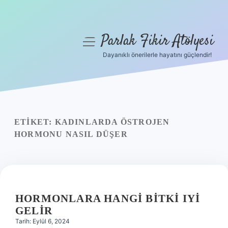
Parlak Fikir Atölyesi
menüyü
aç
Dayanıklı önerilerle hayatını güçlendir!
Anasayfa
Gizlilik Politikası
Yasal Uyarı
ETIKET:
KADINLARDA ÖSTROJEN
HORMONU NASIL DÜŞER
Hakkımızda
HORMONLARA HANGI BITKI IYI
GELIR
Tarih: Eylül 6, 2024