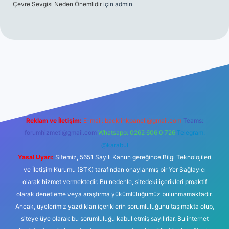
Çevre Sevgisi Neden Önemlidir
için
admin
no
Reklam ve İletişim:
E-mail:
backlinkpaneli@gmail.com
Teams:
forumhizmeti@gmail.com
Whatsapp: 0262 606 0 726
Telegram:
@karabul
Yasal Uyarı:
Sitemiz, 5651 Sayılı Kanun gereğince Bilgi Teknolojileri
ve İletişim Kurumu (BTK) tarafından onaylanmış bir Yer Sağlayıcı
olarak hizmet vermektedir. Bu nedenle, sitedeki içerikleri proaktif
olarak denetleme veya araştırma yükümlülüğümüz bulunmamaktadır.
Ancak, üyelerimiz yazdıkları içeriklerin sorumluluğunu taşımakta olup,
siteye üye olarak bu sorumluluğu kabul etmiş sayılırlar. Bu internet