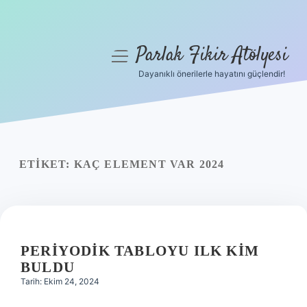
Parlak Fikir Atölyesi
menüyü
aç
Dayanıklı önerilerle hayatını güçlendir!
Anasayfa
Gizlilik Politikası
Yasal Uyarı
ETIKET:
KAÇ ELEMENT VAR 2024
Hakkımızda
PERIYODIK TABLOYU ILK KIM
BULDU
Tarih: Ekim 24, 2024