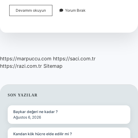
Periyodik
Devamını okuyun
Yorum Bırak
Tabloyu
Ilk
Kim
Buldu
https://marpuccu.com
https://saci.com.tr
https://razi.com.tr
Sitemap
SIDEBAR
SON YAZILAR
Baykar değeri ne kadar ?
Ağustos 6, 2026
Kandan kök hücre elde edilir mi ?