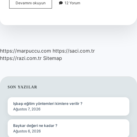
Brezilyanın
Devamını okuyun
12 Yorum
En
Meşhur
Yemeği
Nedir
https://marpuccu.com
https://saci.com.tr
https://razi.com.tr
Sitemap
SIDEBAR
SON YAZILAR
Işbaşı eğitim yöntemleri kimlere verilir ?
Ağustos 7, 2026
Baykar değeri ne kadar ?
Ağustos 6, 2026