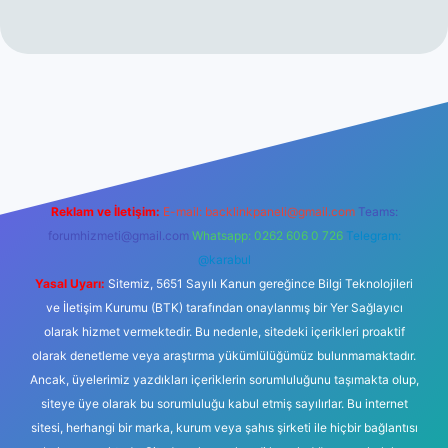
no
Reklam ve İletişim:
E-mail:
backlinkpaneli@gmail.com
Teams:
forumhizmeti@gmail.com
Whatsapp: 0262 606 0 726
Telegram:
@karabul
Yasal Uyarı:
Sitemiz, 5651 Sayılı Kanun gereğince Bilgi Teknolojileri
ve İletişim Kurumu (BTK) tarafından onaylanmış bir Yer Sağlayıcı
olarak hizmet vermektedir. Bu nedenle, sitedeki içerikleri proaktif
olarak denetleme veya araştırma yükümlülüğümüz bulunmamaktadır.
Ancak, üyelerimiz yazdıkları içeriklerin sorumluluğunu taşımakta olup,
siteye üye olarak bu sorumluluğu kabul etmiş sayılırlar. Bu internet
sitesi, herhangi bir marka, kurum veya şahıs şirketi ile hiçbir bağlantısı