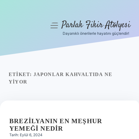
Parlak Fikir Atölyesi
menüyü
aç
Dayanıklı önerilerle hayatını güçlendir!
Anasayfa
Gizlilik Politikası
Yasal Uyarı
ETIKET:
JAPONLAR KAHVALTIDA NE
YIYOR
Hakkımızda
BREZILYANIN EN MEŞHUR
YEMEĞI NEDIR
Tarih: Eylül 6, 2024