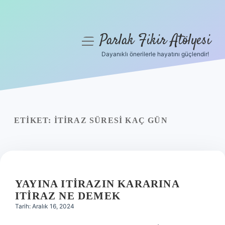
Parlak Fikir Atölyesi
menüyü
aç
Dayanıklı önerilerle hayatını güçlendir!
Anasayfa
Gizlilik Politikası
Yasal Uyarı
ETIKET:
İTIRAZ SÜRESI KAÇ GÜN
Hakkımızda
YAYINA ITIRAZIN KARARINA
ITIRAZ NE DEMEK
Tarih: Aralık 16, 2024