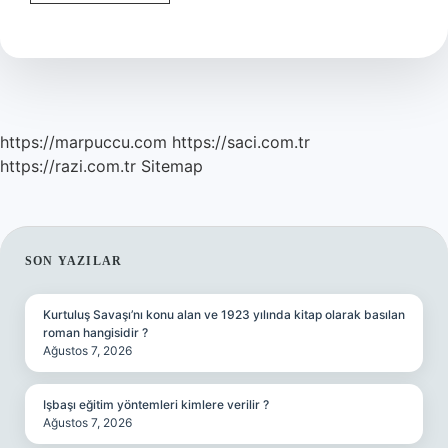
Itirazın
Kararına
Itiraz
Ne
Demek
https://marpuccu.com
https://saci.com.tr
https://razi.com.tr
Sitemap
SIDEBAR
SON YAZILAR
Kurtuluş Savaşı’nı konu alan ve 1923 yılında kitap olarak basılan
roman hangisidir ?
Ağustos 7, 2026
Işbaşı eğitim yöntemleri kimlere verilir ?
Ağustos 7, 2026