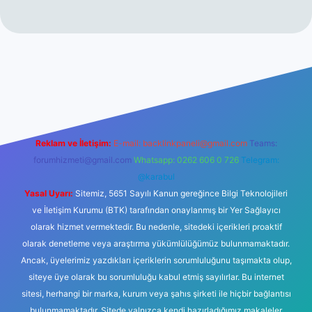
no
Reklam ve İletişim:
E-mail:
backlinkpaneli@gmail.com
Teams:
forumhizmeti@gmail.com
Whatsapp: 0262 606 0 726
Telegram:
@karabul
Yasal Uyarı:
Sitemiz, 5651 Sayılı Kanun gereğince Bilgi Teknolojileri
ve İletişim Kurumu (BTK) tarafından onaylanmış bir Yer Sağlayıcı
olarak hizmet vermektedir. Bu nedenle, sitedeki içerikleri proaktif
olarak denetleme veya araştırma yükümlülüğümüz bulunmamaktadır.
Ancak, üyelerimiz yazdıkları içeriklerin sorumluluğunu taşımakta olup,
siteye üye olarak bu sorumluluğu kabul etmiş sayılırlar. Bu internet
sitesi, herhangi bir marka, kurum veya şahıs şirketi ile hiçbir bağlantısı
bulunmamaktadır. Sitede yalnızca kendi hazırladığımız makaleler