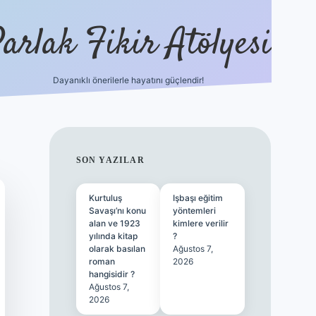
arlak Fikir Atölyesi
Dayanıklı önerilerle hayatını güçlendir!
ilbet casino
SIDEBAR
SON YAZILAR
Kurtuluş
Işbaşı eğitim
Savaşı’nı konu
yöntemleri
alan ve 1923
kimlere verilir
yılında kitap
?
olarak basılan
Ağustos 7,
roman
2026
hangisidir ?
Ağustos 7,
2026