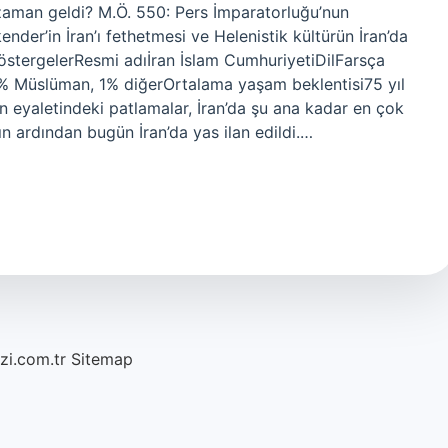
 zaman geldi? M.Ö. 550: Pers İmparatorluğu’nun
der’in İran’ı fethetmesi ve Helenistik kültürün İran’da
 göstergelerResmi adıİran İslam CumhuriyetiDilFarsça
9% Müslüman, 1% diğerOrtalama yaşam beklentisi75 yıl
 eyaletindeki patlamalar, İran’da şu ana kadar en çok
n ardından bugün İran’da yas ilan edildi.…
azi.com.tr
Sitemap