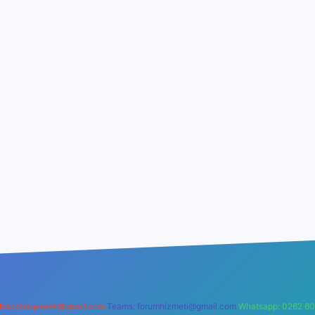
backlinkpaneli@gmail.com
Teams:
forumhizmeti@gmail.com
Whatsapp: 0262 60