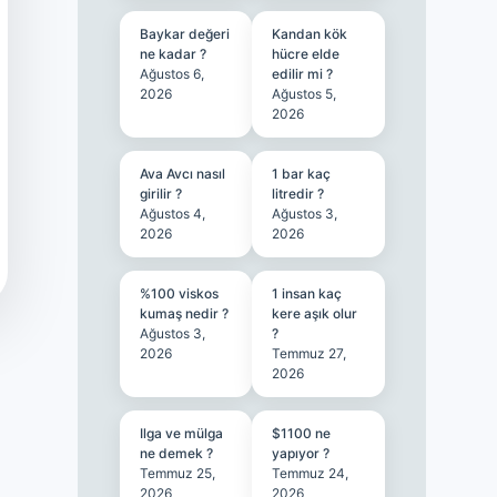
Baykar değeri
Kandan kök
ne kadar ?
hücre elde
Ağustos 6,
edilir mi ?
2026
Ağustos 5,
2026
Ava Avcı nasıl
1 bar kaç
girilir ?
litredir ?
Ağustos 4,
Ağustos 3,
2026
2026
%100 viskos
1 insan kaç
kumaş nedir ?
kere aşık olur
Ağustos 3,
?
2026
Temmuz 27,
2026
Ilga ve mülga
$1100 ne
ne demek ?
yapıyor ?
Temmuz 25,
Temmuz 24,
2026
2026