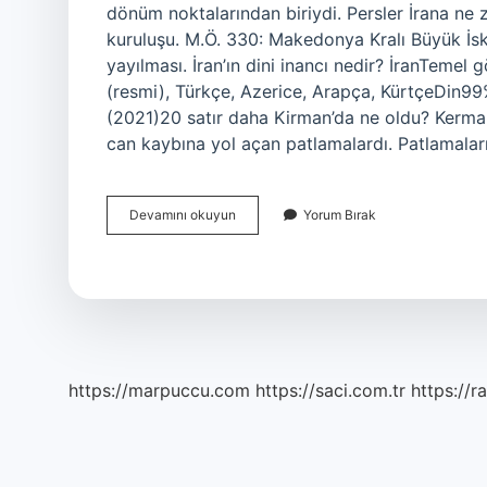
dönüm noktalarından biriydi. Persler İrana ne
kuruluşu. M.Ö. 330: Makedonya Kralı Büyük İsken
yayılması. İran’ın dini inancı nedir? İranTemel
(resmi), Türkçe, Azerice, Arapça, KürtçeDin9
(2021)20 satır daha Kirman’da ne oldu? Kerman
can kaybına yol açan patlamalardı. Patlamaları
İRan
Devamını okuyun
Yorum Bırak
Patlamalar
Kim
Yaptı
https://marpuccu.com
https://saci.com.tr
https://r