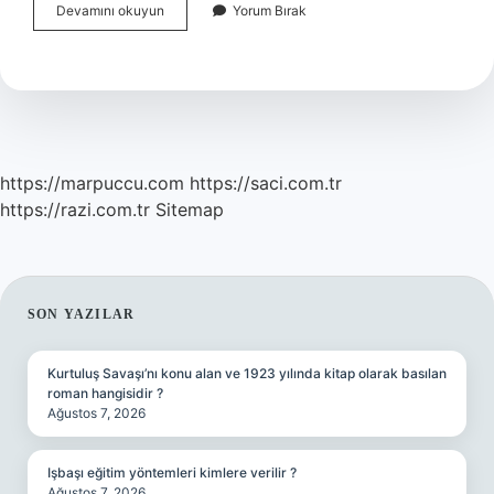
Bağışıklığı
Devamını okuyun
Yorum Bırak
Nasıl
Kuvvetlendir
https://marpuccu.com
https://saci.com.tr
https://razi.com.tr
Sitemap
SIDEBAR
SON YAZILAR
Kurtuluş Savaşı’nı konu alan ve 1923 yılında kitap olarak basılan
roman hangisidir ?
Ağustos 7, 2026
Işbaşı eğitim yöntemleri kimlere verilir ?
Ağustos 7, 2026