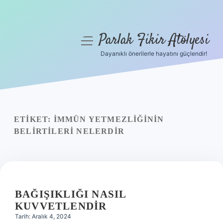
Parlak Fikir Atölyesi
menüyü
aç
Dayanıklı önerilerle hayatını güçlendir!
Anasayfa
Gizlilik Politikası
Yasal Uyarı
ETIKET:
İMMÜN YETMEZLIĞININ
BELIRTILERI NELERDIR
Hakkımızda
BAĞIŞIKLIĞI NASIL
KUVVETLENDIR
Tarih: Aralık 4, 2024