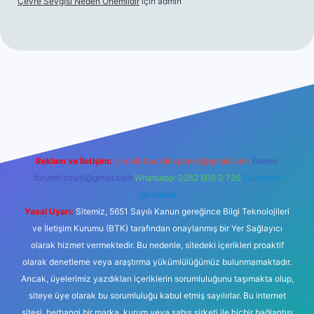
Çevre Sevgisi Neden Önemlidir
için
admin
no
Reklam ve İletişim:
E-mail:
backlinkpaneli@gmail.com
Teams:
forumhizmeti@gmail.com
Whatsapp: 0262 606 0 726
Telegram:
@karabul
Yasal Uyarı:
Sitemiz, 5651 Sayılı Kanun gereğince Bilgi Teknolojileri
ve İletişim Kurumu (BTK) tarafından onaylanmış bir Yer Sağlayıcı
olarak hizmet vermektedir. Bu nedenle, sitedeki içerikleri proaktif
olarak denetleme veya araştırma yükümlülüğümüz bulunmamaktadır.
Ancak, üyelerimiz yazdıkları içeriklerin sorumluluğunu taşımakta olup,
siteye üye olarak bu sorumluluğu kabul etmiş sayılırlar. Bu internet
sitesi, herhangi bir marka, kurum veya şahıs şirketi ile hiçbir bağlantısı